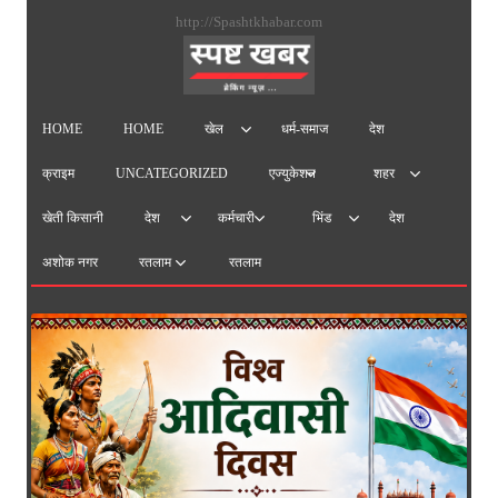
सामग्
http://Spashtkhabar.com
पर
जाएं
HOME
HOME
धर्म-समाज
देश
खेल
क्राइम
UNCATEGORIZED
एज्युकेशन
शहर
खेती किसानी
देश
देश
कर्मचारी
भिंड
अशोक नगर
रतलाम
रतलाम