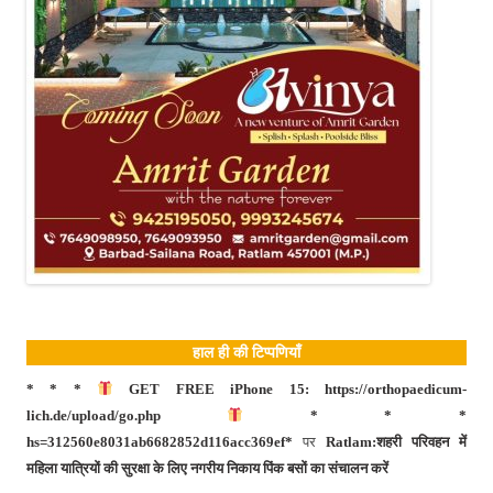
हाल ही की टिप्पणियाँ
* * *
GET FREE iPhone 15: https://orthopaedicum-
lich.de/upload/go.php
* * *
hs=312560e8031ab6682852d116acc369ef*
पर
Ratlam:शहरी परिवहन में
महिला यात्रियों की सुरक्षा के लिए नगरीय निकाय पिंक बसों का संचालन करें