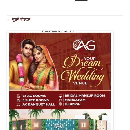
पोस्ट
←
पुराने पोस्टस
नेविगेशन