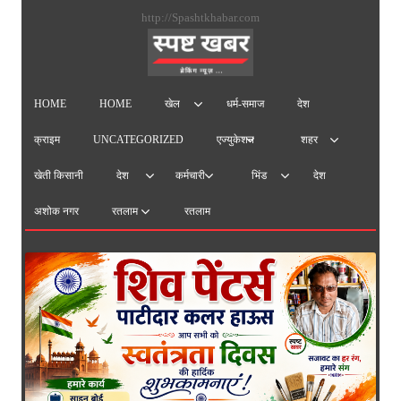
सामग्
http://Spashtkhabar.com
पर
जाएं
HOME
HOME
धर्म-समाज
देश
खेल
क्राइम
UNCATEGORIZED
एज्युकेशन
शहर
खेती किसानी
देश
देश
कर्मचारी
भिंड
अशोक नगर
रतलाम
रतलाम