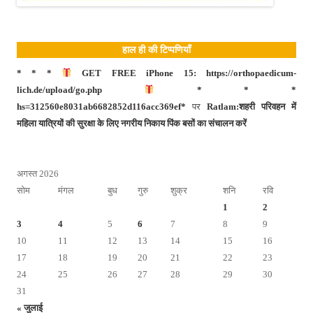
हाल ही की टिप्पणियाँ
* * *
GET FREE iPhone 15: https://orthopaedicum-
lich.de/upload/go.php
* * *
hs=312560e8031ab6682852d116acc369ef*
पर
Ratlam:शहरी परिवहन में
महिला यात्रियों की सुरक्षा के लिए नगरीय निकाय पिंक बसों का संचालन करें
अगस्त 2026
सोम
मंगल
बुध
गुरु
शुक्र
शनि
रवि
1
2
3
4
5
6
7
8
9
10
11
12
13
14
15
16
17
18
19
20
21
22
23
24
25
26
27
28
29
30
31
« जुलाई