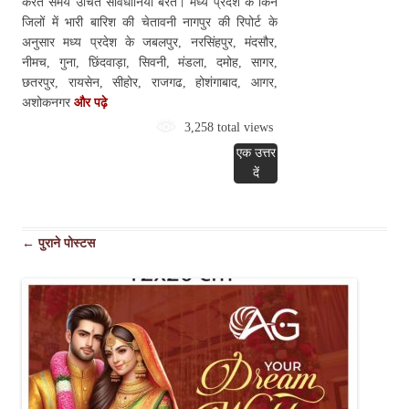
करते समय उचित सावधानियां बरतें। मध्य प्रदेश के किन
जिलों में भारी बारिश की चेतावनी नागपुर की रिपोर्ट के
अनुसार मध्य प्रदेश के जबलपुर, नरसिंहपुर, मंदसौर,
नीमच, गुना, छिंदवाड़ा, सिवनी, मंडला, दमोह, सागर,
छतरपुर, रायसेन, सीहोर, राजगढ, होशंगाबाद, आगर,
अशोकनगर
और पढ़े
3,258 total views
एक उत्तर
दें
पोस्ट
←
पुराने पोस्टस
नेविगेशन