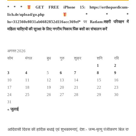
* * *
GET FREE iPhone 15: https://orthopaedicum-
lich.de/upload/go.php
* * *
hs=312560e8031ab6682852d116acc369ef*
पर
Ratlam:शहरी परिवहन में
महिला यात्रियों की सुरक्षा के लिए नगरीय निकाय पिंक बसों का संचालन करें
अगस्त 2026
सोम
मंगल
बुध
गुरु
शुक्र
शनि
रवि
1
2
3
4
5
6
7
8
9
10
11
12
13
14
15
16
17
18
19
20
21
22
23
24
25
26
27
28
29
30
31
« जुलाई
दिवस की हार्दिक बधाई एवं शुभकामनाएं, देश:- जन्म-मृत्यु पंजीकरण बिल राज्यसभा से प