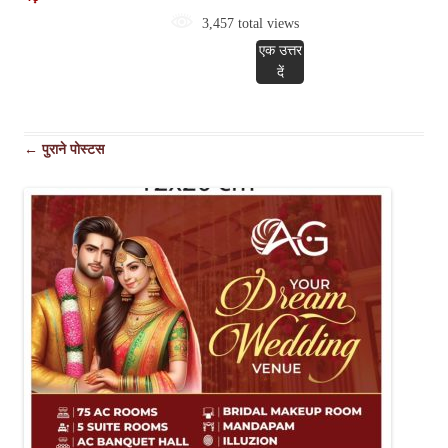
3,457 total views
एक उत्तर
दें
पोस्ट
←
पुराने पोस्टस
नेविगेशन