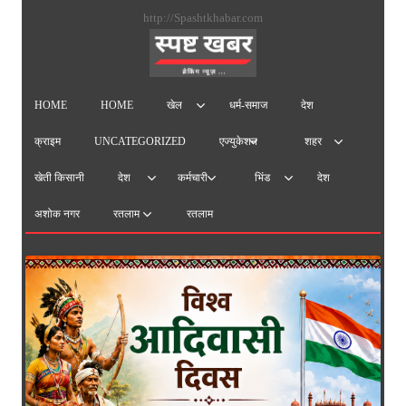
सामग्
http://Spashtkhabar.com
पर
जाएं
HOME
HOME
धर्म-समाज
देश
खेल
क्राइम
UNCATEGORIZED
एज्युकेशन
शहर
खेती किसानी
देश
देश
कर्मचारी
भिंड
अशोक नगर
रतलाम
रतलाम