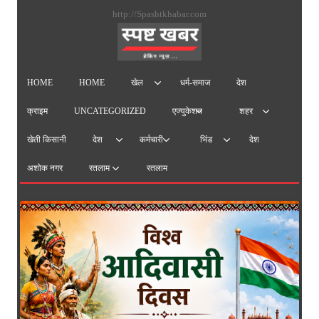
सामग्
http://Spashtkhabar.com
पर
जाएं
HOME
HOME
धर्म-समाज
देश
खेल
क्राइम
UNCATEGORIZED
एज्युकेशन
शहर
खेती किसानी
देश
देश
कर्मचारी
भिंड
अशोक नगर
रतलाम
रतलाम