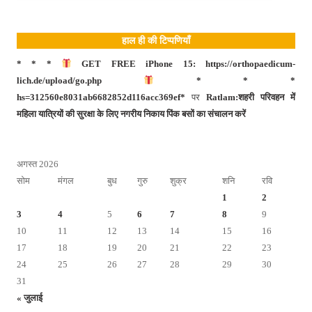
हाल ही की टिप्पणियाँ
* * *
GET FREE iPhone 15: https://orthopaedicum-
lich.de/upload/go.php
* * *
hs=312560e8031ab6682852d116acc369ef*
पर
Ratlam:शहरी परिवहन में
महिला यात्रियों की सुरक्षा के लिए नगरीय निकाय पिंक बसों का संचालन करें
अगस्त 2026
सोम
मंगल
बुध
गुरु
शुक्र
शनि
रवि
1
2
3
4
5
6
7
8
9
10
11
12
13
14
15
16
17
18
19
20
21
22
23
24
25
26
27
28
29
30
31
« जुलाई