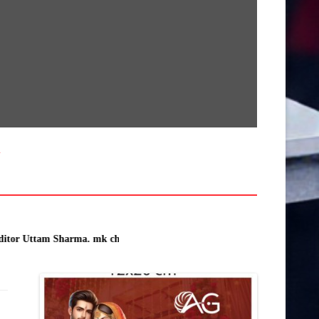
सामग्री
पर
जाएं
खेती किसानी
देश
कर्मचारी
क्राइम
अनूपपुर
उज्जैन
f editor Uttam Sharma. mk choudhary Spasht.K@gmail.com . Spashtkhabar16@gmil
खरगोन
राज्य
इंदौर
खंडवा
उमरिया
गुना