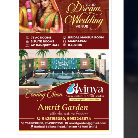
डिंडोरी
कटनी
देवास
मंडला
आगर
मुरैना
राजनीति
शहर
ग्वालियर
छतरपुर
जबलपुर
झाबुआ
छिंदवाड़ा
धार
पन्ना