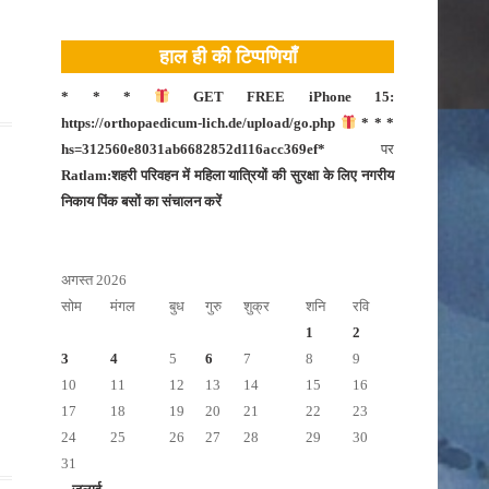
टीकमगढ़
हाल ही की टिप्पणियाँ
नीमच
दतिया
* * *
GET FREE iPhone 15:
https://orthopaedicum-lich.de/upload/go.php
* * *
नरसिंहपुर
hs=312560e8031ab6682852d116acc369ef*
पर
मंदसौर
Ratlam:शहरी परिवहन में महिला यात्रियों की सुरक्षा के लिए नगरीय
निकाय पिंक बसों का संचालन करें
दमोह
बड़वानी
अगस्त 2026
बालाघाट
सोम
मंगल
बुध
गुरु
शुक्र
शनि
रवि
भोपाल
1
2
बुरहानपुर
3
4
5
6
7
8
9
10
11
12
13
14
15
16
उज्जैन
17
18
19
20
21
22
23
भोपाल
24
25
26
27
28
29
30
31
भोपाल