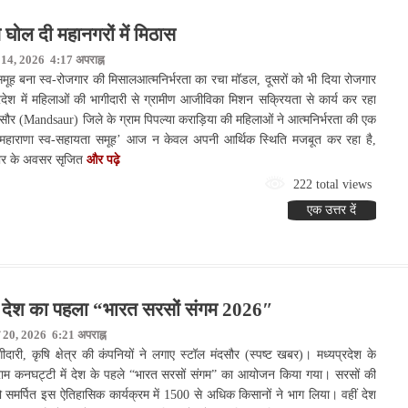
 घोल दी महानगरों में मिठास
 14, 2026 4:17 अपराह्न
देश:- जन्म-मृत्यु पंजीकरण बिल राज्यसभा से पा
 समूह बना स्व-रोजगार की मिसालआत्मनिर्भरता का रचा मॉडल, दूसरों को भी दिया रोजगार
रदेश में महिलाओं की भागीदारी से ग्रामीण आजीविका मिशन सक्रियता से कार्य कर रहा
सौर (Mandsaur) जिले के ग्राम पिपल्या कराड़िया की महिलाओं ने आत्मनिर्भरता की एक
‘महाराणा स्व-सहायता समूह’ आज न केवल अपनी आर्थिक स्थिति मजबूत कर रहा है,
जगार के अवसर सृजित
और पढ़े
222 total views
एक उत्तर दें
आ देश का पहला “भारत सरसों संगम 2026″
 20, 2026 6:21 अपराह्न
री, कृषि क्षेत्र की कंपनियों ने लगाए स्टॉल मंदसौर (स्पष्ट खबर)। मध्यप्रदेश के
राम कनघट्टी में देश के पहले “भारत सरसों संगम” का आयोजन किया गया। सरसों की
ो समर्पित इस ऐतिहासिक कार्यक्रम में 1500 से अधिक किसानों ने भाग लिया। वहीं देश