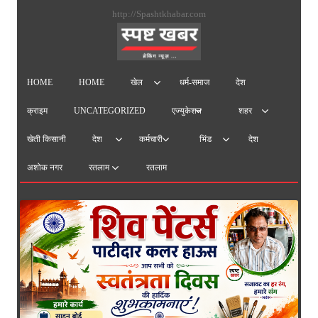
सामग्
http://Spashtkhabar.com
पर
जाएं
HOME
HOME
धर्म-समाज
देश
खेल
क्राइम
UNCATEGORIZED
एज्युकेशन
शहर
खेती किसानी
देश
देश
कर्मचारी
भिंड
अशोक नगर
रतलाम
रतलाम