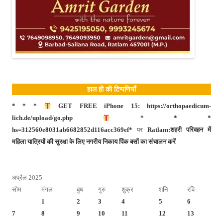
हाल ही की टिप्पणियाँ
* * *
GET FREE iPhone 15: https://orthopaedicum-
lich.de/upload/go.php
* * *
hs=312560e8031ab6682852d116acc369ef*
पर
Ratlam:शहरी परिवहन में
महिला यात्रियों की सुरक्षा के लिए नगरीय निकाय पिंक बसों का संचालन करें
अप्रैल 2025
सोम
मंगल
बुध
गुरु
शुक्र
शनि
रवि
1
2
3
4
5
6
7
8
9
10
11
12
13