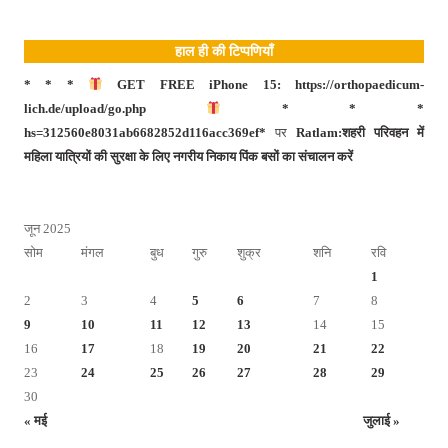
हाल ही की टिप्पणियाँ
* * *
GET FREE iPhone 15: https://orthopaedicum-
lich.de/upload/go.php
* * *
hs=312560e8031ab6682852d116acc369ef*
पर
Ratlam:शहरी परिवहन में
महिला यात्रियों की सुरक्षा के लिए नगरीय निकाय पिंक बसों का संचालन करें
जून 2025
सोम
मंगल
बुध
गुरु
शुक्र
शनि
रवि
1
2
3
4
5
6
7
8
9
10
11
12
13
14
15
16
17
18
19
20
21
22
23
24
25
26
27
28
29
30
« मई
जुलाई »