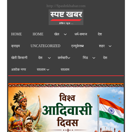
सामग्
http://Spashtkhabar.com
पर
जाएं
HOME
HOME
धर्म-समाज
देश
खेल
क्राइम
UNCATEGORIZED
एज्युकेशन
शहर
खेती किसानी
देश
देश
कर्मचारी
भिंड
अशोक नगर
रतलाम
रतलाम