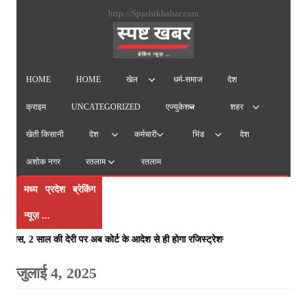
सामग्
http://Spashtkhabar.com
पर
जाएं
HOME
HOME
धर्म-समाज
देश
खेल
क्राइम
UNCATEGORIZED
एज्युकेशन
शहर
खेती किसानी
देश
देश
कर्मचारी
भिंड
अशोक नगर
रतलाम
रतलाम
मध्य प्रदेश ब्रेकिंग
न्यूज़ ...
ा से पास, 2 साल की देरी पर अब कोर्ट के आदेश से ही होगा रजिस्ट्रेशन chief edi