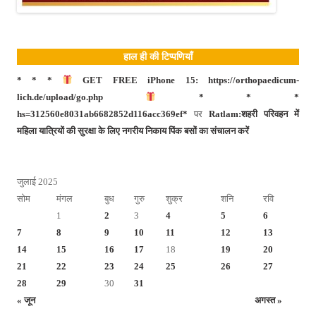
हाल ही की टिप्पणियाँ
* * *
GET FREE iPhone 15: https://orthopaedicum-
lich.de/upload/go.php
* * *
hs=312560e8031ab6682852d116acc369ef*
पर
Ratlam:शहरी परिवहन में
महिला यात्रियों की सुरक्षा के लिए नगरीय निकाय पिंक बसों का संचालन करें
जुलाई 2025
सोम
मंगल
बुध
गुरु
शुक्र
शनि
रवि
1
2
3
4
5
6
7
8
9
10
11
12
13
14
15
16
17
18
19
20
21
22
23
24
25
26
27
28
29
30
31
« जून
अगस्त »