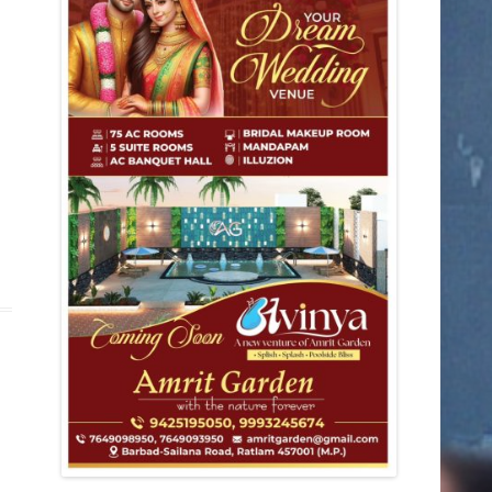
डिंडोरी
कटनी
देवास
मंडला
आगर
मुरैना
राजनीति
शहर
ग्वालियर
छतरपुर
जबलपुर
झाबुआ
छिंदवाड़ा
धार
पन्ना