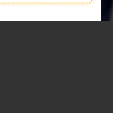
il.com . Spashtkhabar16@gmil.com MDX-7 RATN PURI RATLAM mo. 9425104324, 982693