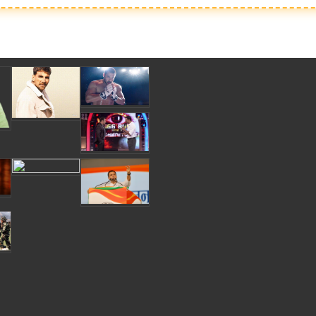
देश से ही होगा रजिस्ट्रेशन chief editor Uttam Sharma. mk choudhary Spasht.K@gma