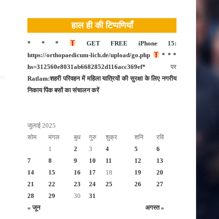
टीकमगढ़
हाल ही की टिप्पणियाँ
नीमच
दतिया
* * *
GET FREE iPhone 15:
https://orthopaedicum-lich.de/upload/go.php
* * *
नरसिंहपुर
hs=312560e8031ab6682852d116acc369ef*
पर
मंदसौर
Ratlam:शहरी परिवहन में महिला यात्रियों की सुरक्षा के लिए नगरीय
निकाय पिंक बसों का संचालन करें
दमोह
बड़वानी
जुलाई 2025
बालाघाट
सोम
मंगल
बुध
गुरु
शुक्र
शनि
रवि
भोपाल
1
2
3
4
5
6
बुरहानपुर
7
8
9
10
11
12
13
14
15
16
17
18
19
20
उज्जैन
21
22
23
24
25
26
27
भोपाल
28
29
30
31
« जून
अगस्त »
भोपाल