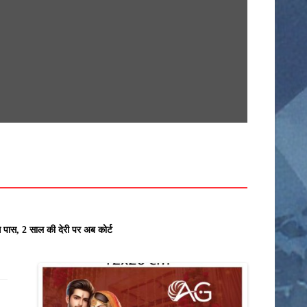
सामग्री
पर
जाएं
खेती किसानी
देश
कर्मचारी
क्राइम
अनूपपुर
उज्जैन
े पास, 2 साल की देरी पर अब कोर्ट के आदेश से ही होगा रजिस्ट्रेशन chief editor
खरगोन
राज्य
इंदौर
खंडवा
उमरिया
गुना