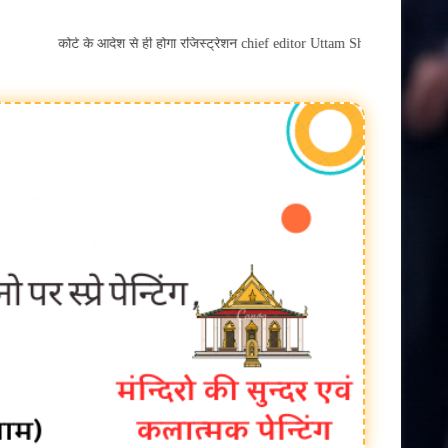
खेती किसानी
देरी पर अब कोर्ट के आदेश से ही होगा रजिस्ट्रेशन chief editor Uttam Sharma. mk 
बैतूल