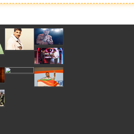
oudhary Spasht.K@gmail.com . Spashtkhabar16@gmil.com MDX-7 RATN PURI RATLAM mo