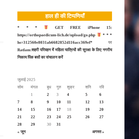
टीकमगढ़
हाल ही की टिप्पणियाँ
नीमच
दतिया
* * *
GET FREE iPhone 15:
https://orthopaedicum-lich.de/upload/go.php
* * *
नरसिंहपुर
hs=312560e8031ab6682852d116acc369ef*
पर
मंदसौर
Ratlam:शहरी परिवहन में महिला यात्रियों की सुरक्षा के लिए नगरीय
निकाय पिंक बसों का संचालन करें
दमोह
बड़वानी
जुलाई 2025
बालाघाट
सोम
मंगल
बुध
गुरु
शुक्र
शनि
रवि
भोपाल
1
2
3
4
5
6
बुरहानपुर
7
8
9
10
11
12
13
14
15
16
17
18
19
20
उज्जैन
21
22
23
24
25
26
27
भोपाल
28
29
30
31
« जून
अगस्त »
भोपाल