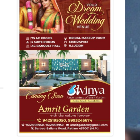
डिंडोरी
कटनी
देवास
मंडला
आगर
मुरैना
राजनीति
शहर
ग्वालियर
छतरपुर
जबलपुर
झाबुआ
छिंदवाड़ा
धार
पन्ना