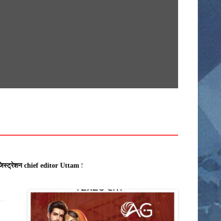
सामग्री
पर
जाएं
खेती किसानी
देश
कर्मचारी
क्राइम
अनूपपुर
उज्जैन
होगा रजिस्ट्रेशन chief editor Uttam Sharma. mk choudhary Spasht.K@gmail.com .
खरगोन
राज्य
इंदौर
खंडवा
उमरिया
गुना