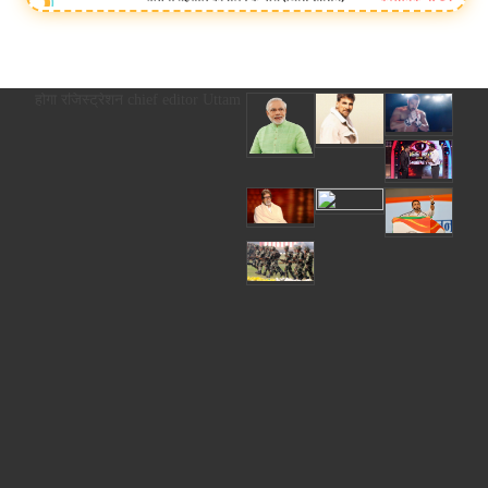
आदेश से ही होगा रजिस्ट्रेशन chief editor Uttam Sharma. mk choudhary Spasht.K@g