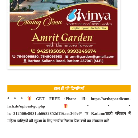
हाल ही की टिप्पणियाँ
* * *
GET FREE iPhone 15: https://orthopaedicum-
lich.de/upload/go.php
* * *
hs=312560e8031ab6682852d116acc369ef*
पर
Ratlam:शहरी परिवहन में
महिला यात्रियों की सुरक्षा के लिए नगरीय निकाय पिंक बसों का संचालन करें