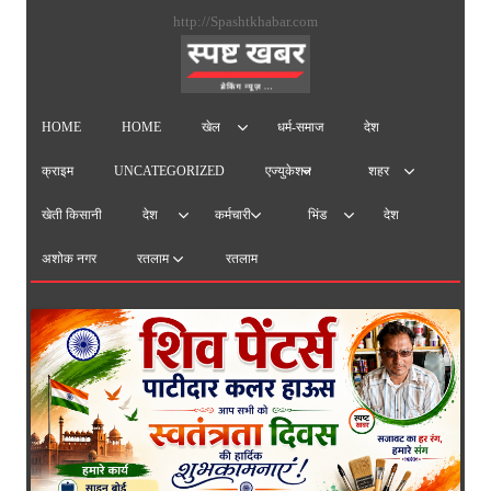
सामग्
http://Spashtkhabar.com
पर
जाएं
HOME
HOME
धर्म-समाज
देश
खेल
क्राइम
UNCATEGORIZED
एज्युकेशन
शहर
खेती किसानी
देश
देश
कर्मचारी
भिंड
अशोक नगर
रतलाम
रतलाम