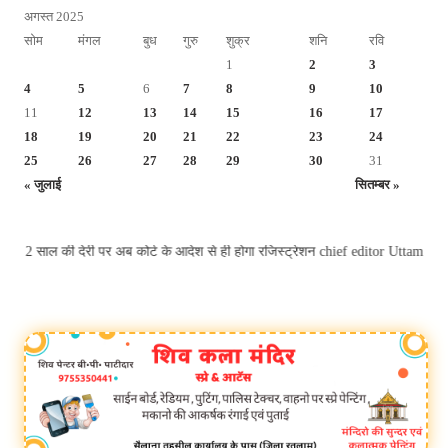
अगस्त 2025
सोम
मंगल
बुध
गुरु
शुक्र
शनि
रवि
1
2
3
4
5
6
7
8
9
10
11
12
13
14
15
16
17
18
19
20
21
22
23
24
25
26
27
28
29
30
31
« जुलाई
सितम्बर »
े पास, 2 साल की देरी पर अब कोर्ट के आदेश से ही होगा रजिस्ट्रेशन chief editor Ut