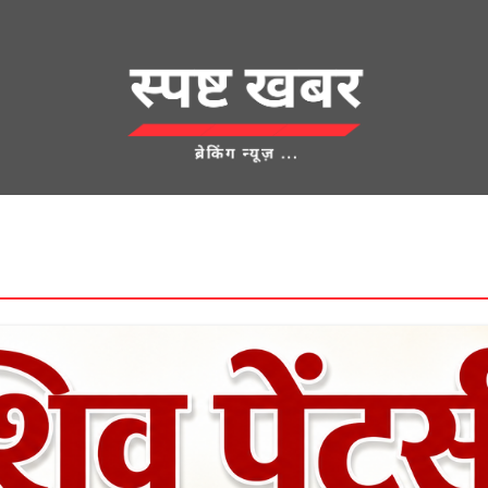
देश
क्राइम
UNCATEGORIZED
एज्युकेशन
शहर
खेती किसानी
लाम