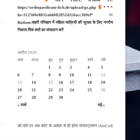
https://orthopaedicum-lich.de/upload/go.php
* * *
hs=312560e8031ab6682852d116acc369ef*
पर
Ratlam:शहरी परिवहन में महिला यात्रियों की सुरक्षा के लिए नगरीय
निकाय पिंक बसों का संचालन करें
अप्रैल 2026
सोम
मंगल
बुध
गुरु
शुक्र
शनि
रवि
1
2
3
4
5
6
7
8
9
10
11
12
13
14
15
16
17
18
19
20
21
22
23
24
25
26
27
28
29
30
« मार्च
मई »
साल की देरी पर अब कोर्ट के आदेश से ही होगा रजिस्ट्रेशन chief editor Uttam Shar