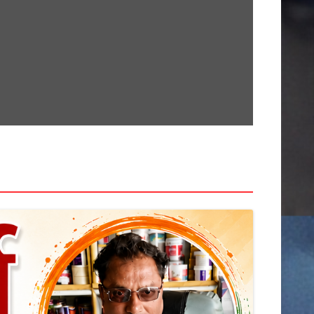
सामग्री
पर
जाएं
खेती किसानी
देश
कर्मचारी
क्राइम
अनूपपुर
उज्जैन
खरगोन
राज्य
इंदौर
खंडवा
उमरिया
गुना