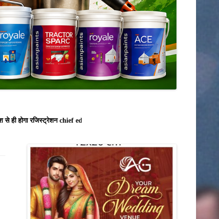
टीकमगढ़
नीमच
दतिया
नरसिंहपुर
मंदसौर
दमोह
बड़वानी
 से ही होगा रजिस्ट्रेशन chief editor Uttam Sharma. mk choudhary Spasht.K@gmai
बालाघाट
भोपाल
बुरहानपुर
उज्जैन
भोपाल
भोपाल