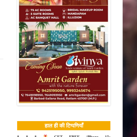
खेती किसानी
बैतूल
हाल ही की टिप्पणियाँ
* * *
GET FREE iPhone 15: