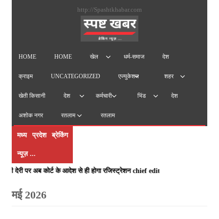
सामग्
http://Spashtkhabar.com
पर
जाएं
HOME
HOME
धर्म-समाज
देश
खेल
क्राइम
UNCATEGORIZED
एज्युकेशन
शहर
खेती किसानी
देश
देश
कर्मचारी
भिंड
अशोक नगर
रतलाम
रतलाम
मध्य प्रदेश ब्रेकिंग
न्यूज़ ...
देरी पर अब कोर्ट के आदेश से ही होगा रजिस्ट्रेशन chief editor Uttam Sharma. mk