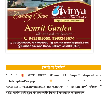
हाल ही की टिप्पणियाँ
* * *
GET FREE iPhone 15: https://orthopaedicum-
lich.de/upload/go.php
* * *
hs=312560e8031ab6682852d116acc369ef*
पर
Ratlam:शहरी परिवहन में
महिला यात्रियों की सुरक्षा के लिए नगरीय निकाय पिंक बसों का संचालन करें