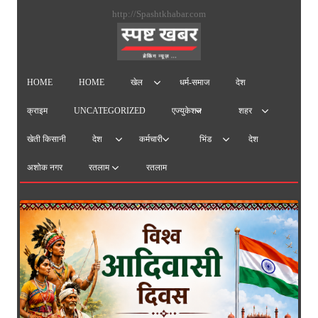
सामग्
http://Spashtkhabar.com
पर
जाएं
HOME
HOME
धर्म-समाज
देश
खेल
क्राइम
UNCATEGORIZED
एज्युकेशन
शहर
खेती किसानी
देश
देश
कर्मचारी
भिंड
अशोक नगर
रतलाम
रतलाम