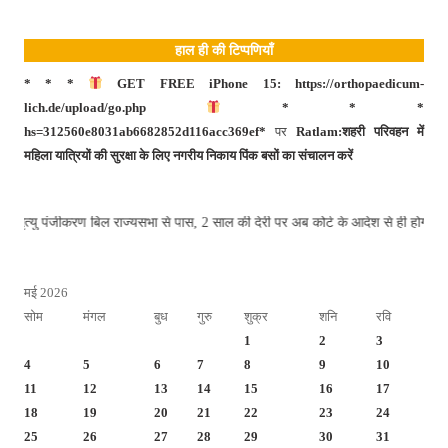
हाल ही की टिप्पणियाँ
* * *
GET FREE iPhone 15: https://orthopaedicum-
lich.de/upload/go.php
* * *
hs=312560e8031ab6682852d116acc369ef*
पर
Ratlam:शहरी परिवहन में
महिला यात्रियों की सुरक्षा के लिए नगरीय निकाय पिंक बसों का संचालन करें
न्म-मृत्यु पंजीकरण बिल राज्यसभा से पास, 2 साल की देरी पर अब कोर्ट के आदेश से ही 
मई 2026
सोम
मंगल
बुध
गुरु
शुक्र
शनि
रवि
1
2
3
4
5
6
7
8
9
10
11
12
13
14
15
16
17
18
19
20
21
22
23
24
25
26
27
28
29
30
31