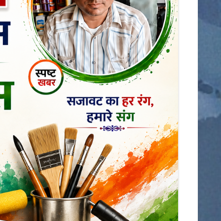
डिंडोरी
कटनी
देवास
मंडला
आगर
मुरैना
राजनीति
शहर
ग्वालियर
छतरपुर
जबलपुर
झाबुआ
छिंदवाड़ा
धार
पन्ना