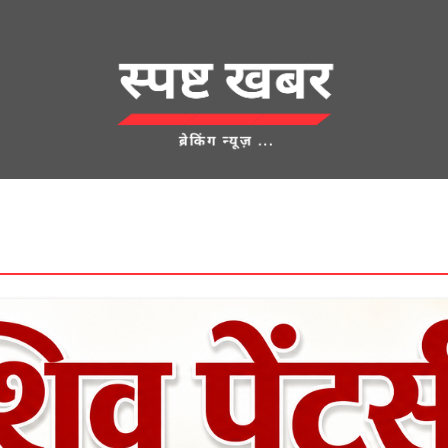
देश
क्राइम
UNCATEGORIZED
एज्युकेशन
शहर
खेती किसानी
लाम