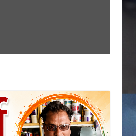
सामग्री
पर
जाएं
खेती किसानी
देश
कर्मचारी
क्राइम
अनूपपुर
उज्जैन
खरगोन
राज्य
इंदौर
खंडवा
उमरिया
गुना