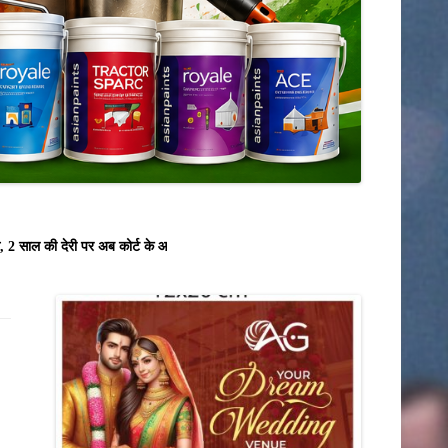
टीकमगढ़
नीमच
दतिया
नरसिंहपुर
मंदसौर
दमोह
बड़वानी
साल की देरी पर अब कोर्ट के आदेश से ही होगा रजिस्ट्रेशन chief editor Uttam Sha
बालाघाट
भोपाल
बुरहानपुर
उज्जैन
भोपाल
भोपाल