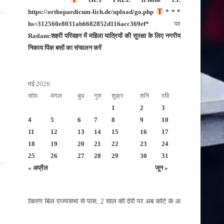
https://orthopaedicum-lich.de/upload/go.php
* * *
hs=312560e8031ab6682852d116acc369ef*
पर
Ratlam:शहरी परिवहन में महिला यात्रियों की सुरक्षा के लिए नगरीय
निकाय पिंक बसों का संचालन करें
मई 2026
सोम
मंगल
बुध
गुरु
शुक्र
शनि
रवि
1
2
3
4
5
6
7
8
9
10
11
12
13
14
15
16
17
18
19
20
21
22
23
24
25
26
27
28
29
30
31
« अप्रैल
जून »
 पंजीकरण बिल राज्यसभा से पास, 2 साल की देरी पर अब कोर्ट के आदेश से ही होगा रजि