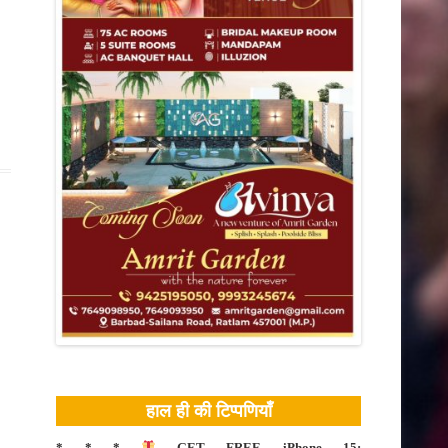
खेती किसानी
बैतूल
हाल ही की टिप्पणियाँ
* * *
GET FREE iPhone 15: