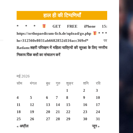
टीकमगढ़
हाल ही की टिप्पणियाँ
नीमच
दतिया
* * *
GET FREE iPhone 15:
https://orthopaedicum-lich.de/upload/go.php
* * *
नरसिंहपुर
hs=312560e8031ab6682852d116acc369ef*
पर
मंदसौर
Ratlam:शहरी परिवहन में महिला यात्रियों की सुरक्षा के लिए नगरीय
निकाय पिंक बसों का संचालन करें
दमोह
बड़वानी
मई 2026
बालाघाट
सोम
मंगल
बुध
गुरु
शुक्र
शनि
रवि
भोपाल
1
2
3
बुरहानपुर
4
5
6
7
8
9
10
11
12
13
14
15
16
17
उज्जैन
18
19
20
21
22
23
24
भोपाल
25
26
27
28
29
30
31
« अप्रैल
जून »
भोपाल