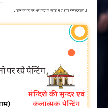
खेती किसानी
ा से पास, 2 साल की देरी पर अब कोर्ट के आदेश से ही होगा रजिस्ट्रेशन chief edito
बैतूल