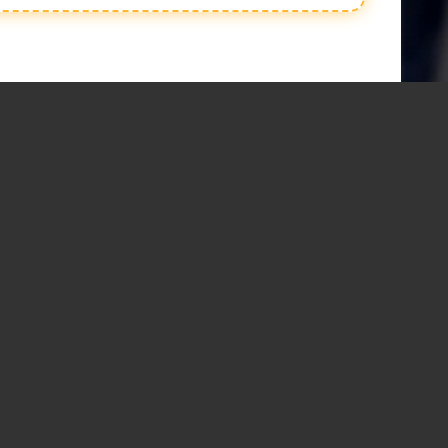
RATN PURI RATLAM mo. 9425104324, 9826931916, सैलाना विधानसभा क्षेत्र में विज्ञ