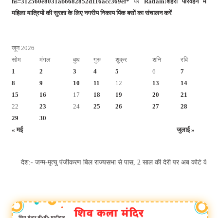
hs=312560e8031ab6682852d116acc369ef*
पर
Ratlam:शहरी परिवहन में
महिला यात्रियों की सुरक्षा के लिए नगरीय निकाय पिंक बसों का संचालन करें
जून 2026
सोम
मंगल
बुध
गुरु
शुक्र
शनि
रवि
1
2
3
4
5
6
7
8
9
10
11
12
13
14
15
16
17
18
19
20
21
22
23
24
25
26
27
28
29
30
« मई
जुलाई »
देश:- जन्म-मृत्यु पंजीकरण बिल राज्यसभा से पास, 2 साल की देरी पर अब कोर्ट 