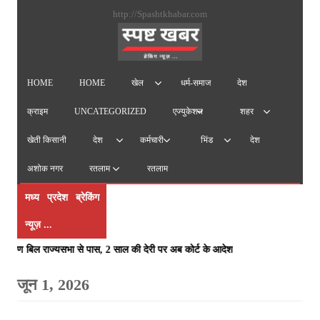
सामग्
http://Spashtkhabar.com
पर
जाएं
HOME
HOME
धर्म-समाज
देश
खेल
क्राइम
UNCATEGORIZED
एज्युकेशन
शहर
खेती किसानी
देश
देश
कर्मचारी
भिंड
अशोक नगर
रतलाम
रतलाम
मध्य प्रदेश ब्रेकिंग
न्यूज़ ...
पंजीकरण बिल राज्यसभा से पास, 2 साल की देरी पर अब कोर्ट के आदेश से ही होगा रज