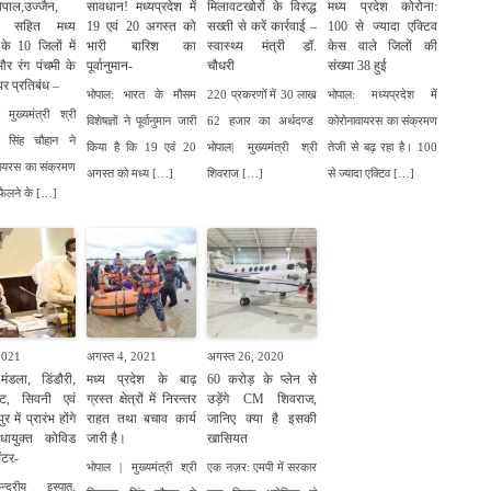
ोपाल,उज्जैन,
सावधान! मध्यप्रदेश में
मिलावटखोरों के विरुद्ध
मध्य प्रदेश कोरोना:
म सहित मध्य
19 एवं 20 अगस्त को
सख्ती से करें कार्रवाई –
100 से ज्यादा एक्टिव
 के 10 जिलों में
भारी बारिश का
स्वास्थ्य मंत्री डॉ.
केस वाले जिलों की
र रंग पंचमी के
पूर्वानुमान-
चौधरी
संख्या 38 हुई
पर प्रतिबंध –
भोपाल: भारत के मौसम
220 प्रकरणों में 30 लाख
भोपाल: मध्यप्रदेश में
मुख्यमंत्री श्री
विशेषज्ञों ने पूर्वानुमान जारी
62 हजार का अर्थदण्ड
कोरोनावायरस का संक्रमण
 सिंह चौहान ने
किया है कि 19 एवं 20
भोपाल| मुख्यमंत्री श्री
तेजी से बढ़ रहा है। 100
वायरस का संक्रमण
अगस्त को मध्य […]
शिवराज […]
से ज्यादा एक्टिव […]
 फैलने के […]
2021
अगस्त 4, 2021
अगस्त 26, 2020
ंडला, डिंडौरी,
मध्य प्रदेश के बाढ़
60 करोड़ के प्लेन से
ाट, सिवनी एवं
ग्रस्त क्षेत्रों में निरन्तर
उड़ेंगे CM शिवराज,
र में प्रारंभ होंगे
राहत तथा बचाव कार्य
जानिए क्या है इसकी
विधायुक्त कोविड
जारी है।
खासियत
ंटर-
भोपाल | मुख्यमंत्री श्री
एक नज़र: एमपी में सरकार
ेन्द्रीय इस्पात,