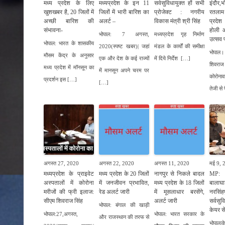
मध्य प्रदेश के लिए
मध्यप्रदेश के इन 11
सर्वसुविधायुक्त हों सभी
इंदौर,भ
खुशखबर है, 20 जिलों में
जिलों में भारी बारिश का
प्रोजेक्ट : नगरीय
रतला
अच्छी बारिश की
अलर्ट –
विकास मंत्री श्री सिंह
प्रदेश
संभावना-
होली औ
भोपाल: 7 अगस्त,
मध्यप्रदेश गृह निर्माण
उत्सव 
भोपाल: भारत के शासकीय
2020(स्पष्ट खबर)| जहां
मंडल के कार्यों की समीक्षा
भोपाल। 
मौसम केंद्र के अनुसार
एक और देश के कई राज्यों
में दिये निर्देश […]
शिवराज
मध्य प्रदेश में मॉनसून का
में मानसून अपने चरम पर
कोरोना
प्रदर्शन इस […]
[…]
तेजी से
अगस्त 27, 2020
अगस्त 22, 2020
अगस्त 11, 2020
मई 9, 
मध्यप्रदेश के प्राइवेट
मध्य प्रदेश के 20 जिलों
नागपुर से निकले बादल
MP: म
अस्पतालों में कोरोना
में जनजीवन प्रभावित,
मध्य प्रदेश के 18 जिलों
बालाघ
मरीजों की फ्री इलाज:
रेड अलर्ट जारी
में मूसलाधार बरसेंगे,
नरसिंहपु
सीएम शिवराज सिंह
अलर्ट जारी
सर्वसु
भोपाल: बंगाल की खाड़ी
केयर से
भोपाल:27,अगस्त,
भोपाल: भारत सरकार के
और राजस्थान की तरफ से
भोपाल|क