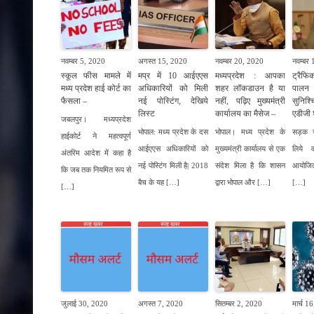
नवम्बर 5, 2020
अगस्त 15, 2020
नवम्बर 20, 2020
नवम्बर
स्कूल फीस मामले में
मप्र में 10 आईएएस
मध्यप्रदेश : आपका
ट्रैफ
मध्य प्रदेश हाई कोर्ट का
अधिकारियों को मिली
शहर लॉकडाउन है या
पालन
फैसला –
नई पोस्टिंग, देखिये
नहीं, पढ़िए मुख्यमंत्री
सुनिश्
लिस्ट
कार्यालय का मैसेज –
एडीजी 
जबलपुर। मध्यप्रदेश
भोपाल: मध्य प्रदेश के दस
भोपाल। मध्य प्रदेश के
सड़क सु
हाईकोर्ट ने महत्वपूर्ण
आईएएस अधिकारियों को
मुख्यमंत्री कार्यालय से एक
लिये व
अंतरिम आदेश में कहा है
नई पोस्टिंग मिली है| 2018
संदेश मिला है कि शासन
आयोजित
कि जब तक नियमित रूप से
बैच के यह […]
द्वारा भोपाल और […]
[…]
[…]
जुलाई 30, 2020
अगस्त 7, 2020
सितम्बर 2, 2020
मार्च 1