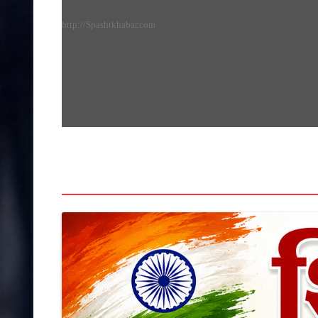
http://Spashtkhabar.com
HOME
HOME
खेल
धर्म-समाज
राज्य
भिंड
देश
अशोक नगर
रतलाम
रत