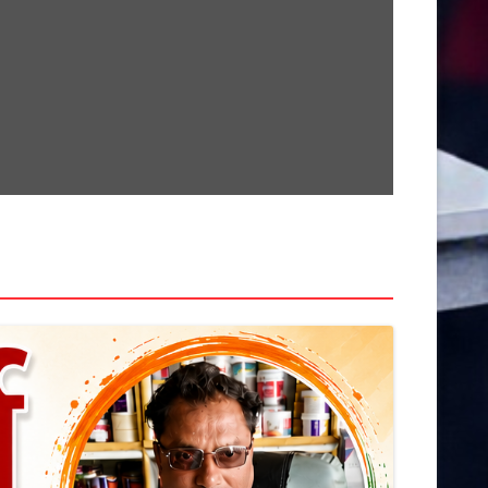
सामग्री
पर
जाएं
खेती किसानी
देश
कर्मचारी
क्राइम
अनूपपुर
उज्जैन
खरगोन
राज्य
इंदौर
खंडवा
उमरिया
गुना