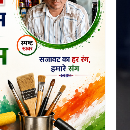
डिंडोरी
कटनी
देवास
मंडला
आगर
मुरैना
राजनीति
शहर
ग्वालियर
छतरपुर
जबलपुर
झाबुआ
छिंदवाड़ा
धार
पन्ना