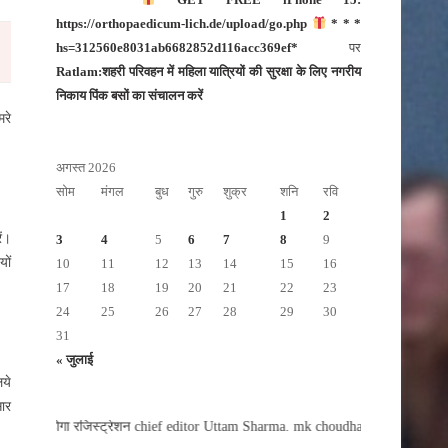
https://orthopaedicum-lich.de/upload/go.php
* * *
hs=312560e8031ab6682852d116acc369ef*
पर
Ratlam:शहरी परिवहन में महिला यात्रियों की सुरक्षा के लिए नगरीय
निकाय पिंक बसों का संचालन करें
मरे
अगस्त 2026
सोम
मंगल
बुध
गुरु
शुक्र
शनि
रवि
1
2
ें।
3
4
5
6
7
8
9
यों
10
11
12
13
14
15
16
17
18
19
20
21
22
23
24
25
26
27
28
29
30
31
« जुलाई
िये
सार
ही होगा रजिस्ट्रेशन chief editor Uttam Sharma. mk choudhary Spasht.K@gmail.com