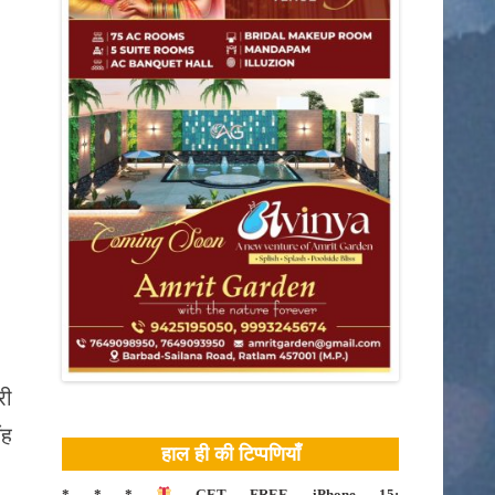
खेती किसानी
बैतूल
री
ंह
हाल ही की टिप्पणियाँ
* * *
GET FREE iPhone 15: