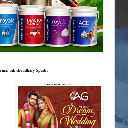
टीकमगढ़
नीमच
दतिया
नरसिंहपुर
मंदसौर
दमोह
बड़वानी
a. mk choudhary Spasht.K@gmail.com . Spashtkhabar16@gmil.com MDX-7 RATN PURI 
बालाघाट
भोपाल
बुरहानपुर
उज्जैन
भोपाल
भोपाल