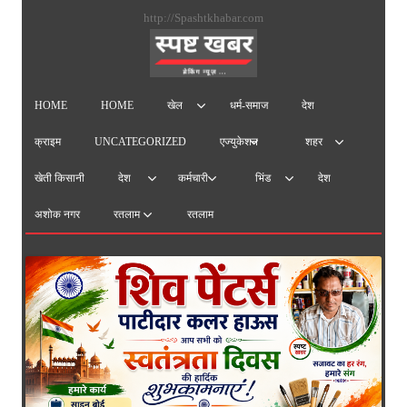
सामग्
http://Spashtkhabar.com
पर
जाएं
HOME
HOME
धर्म-समाज
देश
खेल
क्राइम
UNCATEGORIZED
एज्युकेशन
शहर
खेती किसानी
देश
देश
कर्मचारी
भिंड
अशोक नगर
रतलाम
रतलाम