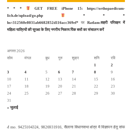
* * *
GET FREE iPhone 15: https://orthopaedicum-
lich.de/upload/go.php
* * *
hs=312560e8031ab6682852d116acc369ef*
पर
Ratlam:शहरी परिवहन में
महिला यात्रियों की सुरक्षा के लिए नगरीय निकाय पिंक बसों का संचालन करें
अगस्त 2026
सोम
मंगल
बुध
गुरु
शुक्र
शनि
रवि
1
2
3
4
5
6
7
8
9
10
11
12
13
14
15
16
17
18
19
20
21
22
23
24
25
26
27
28
29
30
31
« जुलाई
4, 9826931916, सैलाना विधानसभा क्षेत्र में विज्ञापन हेतु संपर्क करें सुनील परि