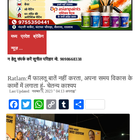
मध्य प्रदेश ब्रेकिंग
न्यूज़ ...
क करें सुनील परिहार मो. 9098668338
Ratlam:मैं फालतू बातें नहीं करता, अपना समय विकास के
कामों में लगाता हूं- चेतन्य काश्यप
Last Updated: नवम्बर 9, 2023 " 04:13 अपराह्न"
Fa
T
W
C
T
S
ce
wi
ha
op
u
ha
bo
tte
ts
y
m
re
ok
r
A
Li
bl