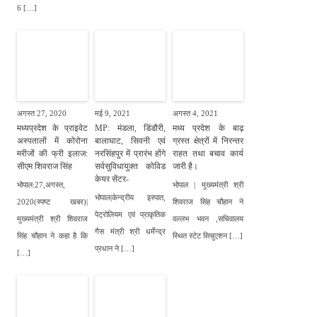
6 […]
अगस्त 27, 2020
मई 9, 2021
अगस्त 4, 2021
मध्यप्रदेश के प्राइवेट
MP: मंडला, डिंडौरी,
मध्य प्रदेश के बाढ़
अस्पतालों में कोरोना
बालाघाट, सिवनी एवं
ग्रस्त क्षेत्रों में निरन्तर
मरीजों की फ्री इलाज:
नरसिंहपुर में प्रारंभ होंगे
राहत तथा बचाव कार्य
सीएम शिवराज सिंह
सर्वसुविधायुक्त कोविड
जारी है।
केयर सेंटर-
भोपाल:27,अगस्त,
भोपाल | मुख्यमंत्री श्री
भोपाल|केन्द्रीय इस्पात,
2020(स्पष्ट खबर)|
शिवराज सिंह चौहान ने
पेट्रोलियम एवं प्राकृतिक
मुख्यमंत्री श्री शिवराज
वल्लभ भवन ,सचिवालय
गैस मंत्री श्री धर्मेन्द्र
सिंह चौहान ने कहा है कि
स्थित स्टेट सिचुएशन […]
प्रधान ने […]
[…]