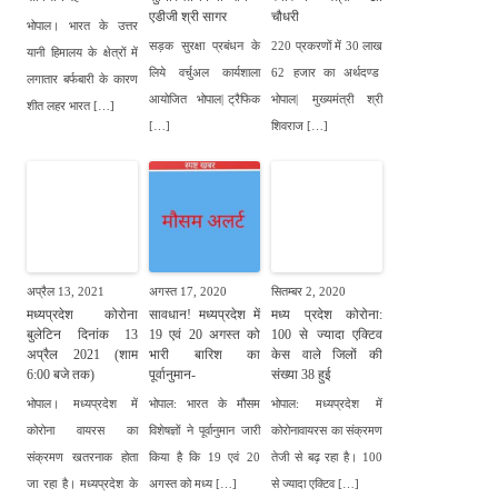
एडीजी श्री सागर
चौधरी
भोपाल। भारत के उत्तर
सड़क सुरक्षा प्रबंधन के
220 प्रकरणों में 30 लाख
यानी हिमालय के क्षेत्रों में
लिये वर्चुअल कार्यशाला
62 हजार का अर्थदण्ड
लगातार बर्फबारी के कारण
आयोजित भोपाल| ट्रैफिक
भोपाल| मुख्यमंत्री श्री
शीत लहर भारत […]
[…]
शिवराज […]
अप्रैल 13, 2021
अगस्त 17, 2020
सितम्बर 2, 2020
मध्यप्रदेश कोरोना
सावधान! मध्यप्रदेश में
मध्य प्रदेश कोरोना:
बुलेटिन दिनांक 13
19 एवं 20 अगस्त को
100 से ज्यादा एक्टिव
अप्रैल 2021 (शाम
भारी बारिश का
केस वाले जिलों की
6:00 बजे तक)
पूर्वानुमान-
संख्या 38 हुई
भोपाल। मध्यप्रदेश में
भोपाल: भारत के मौसम
भोपाल: मध्यप्रदेश में
कोरोना वायरस का
विशेषज्ञों ने पूर्वानुमान जारी
कोरोनावायरस का संक्रमण
संक्रमण खतरनाक होता
किया है कि 19 एवं 20
तेजी से बढ़ रहा है। 100
जा रहा है। मध्यप्रदेश के
अगस्त को मध्य […]
से ज्यादा एक्टिव […]