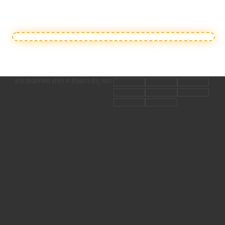
त्र में विज्ञापन हेतु संपर्क करें सुनील परिहार मो. 9098668338