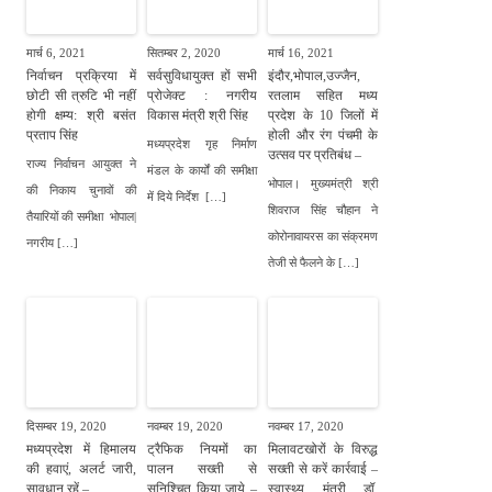
मार्च 6, 2021
सितम्बर 2, 2020
मार्च 16, 2021
निर्वाचन प्रक्रिया में
सर्वसुविधायुक्त हों सभी
इंदौर,भोपाल,उज्जैन,
छोटी सी त्रुटि भी नहीं
प्रोजेक्ट : नगरीय
रतलाम सहित मध्य
होगी क्षम्य: श्री बसंत
विकास मंत्री श्री सिंह
प्रदेश के 10 जिलों में
प्रताप सिंह
होली और रंग पंचमी के
मध्यप्रदेश गृह निर्माण
उत्सव पर प्रतिबंध –
राज्य निर्वाचन आयुक्त ने
मंडल के कार्यों की समीक्षा
भोपाल। मुख्यमंत्री श्री
की निकाय चुनावों की
में दिये निर्देश […]
शिवराज सिंह चौहान ने
तैयारियों की समीक्षा भोपाल|
कोरोनावायरस का संक्रमण
नगरीय […]
तेजी से फैलने के […]
दिसम्बर 19, 2020
नवम्बर 19, 2020
नवम्बर 17, 2020
मध्यप्रदेश में हिमालय
ट्रैफिक नियमों का
मिलावटखोरों के विरुद्ध
की हवाएं, अलर्ट जारी,
पालन सख्ती से
सख्ती से करें कार्रवाई –
सावधान रहें –
सुनिश्चित किया जाये –
स्वास्थ्य मंत्री डॉ.