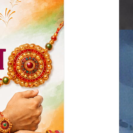
टीकमगढ़
नीमच
दतिया
नरसिंहपुर
मंदसौर
दमोह
बड़वानी
बालाघाट
भोपाल
बुरहानपुर
उज्जैन
भोपाल
भोपाल