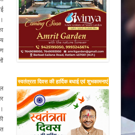
ई
ए।
का
ीय
रण
ों
स्वतंत्रता दिवस की हार्दिक बधाई एवं शुभकामनाएं
जल
गर
ी।
की
ित