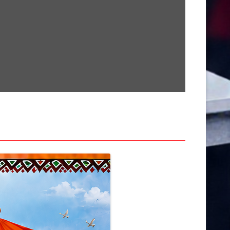
सामग्री
पर
जाएं
खेती किसानी
देश
कर्मचारी
क्राइम
अनूपपुर
उज्जैन
खरगोन
राज्य
इंदौर
खंडवा
उमरिया
गुना