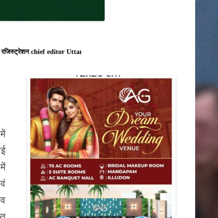
िस्ट्रेशन chief editor Uttam Sharma. mk choudhary Spasht.K@gmail.com . Spasht
ें
ाई
ें
वं
तव
्त