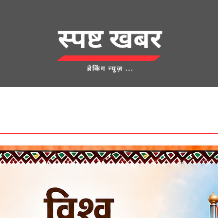
देश
क्राइम
UNCATEGORIZED
एज्युकेशन
शहर
खेती किसानी
लाम