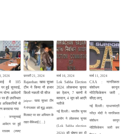
देश:- विश्व आदिवासी दिवस की हार्दिक बधाई एवं शुभकामनाएं, देश:- जन्म-मृत्यु पंज
3, 2026
फ़रवरी 21, 2024
मार्च 16, 2024
मार्च 11, 2024
नवाई में 105
Rajasthan: खाद्य सुरक्षा
Lok Sabha Election
CAA : नागरिकता
पर हुई सुनवाई,
टीम ने किया नौ हजार
2024: लोकसभा चुनाव
संशोधन कानून
ण योग्य आवेदनों
किलो नकली घी सीज
का ऐलान, 7 चरणों में
नोटिफिकेशन जारी ,
े पर ही उपस्थित
मतदान, 4 जून को आएंगे
सीएए लागू
jaipur: खाद्य सुरक्षा टीम
य अधिकारियों से
नतीजे
नई दिल्ली। प्रधानमंत्री
ने मंगलवार को शुद्ध आहार-
रण करवाया गया
नई दिल्ली। भारतीय चुनाव
नरेंद्र मोदी ने नागरिकता
मिलावट पर वार अभियान के
m : जनसुनवाई
आयोग ने लोकसभा चुनाव
संशोधन कानून
तहत वीकेआई […]
5 आवेदन पर हुई
(Lok Sabha election
नोटिफिकेशन जारी कर
 रतलाम (स्पष्ट
2024) की घोषणा कर दी