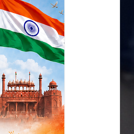
डिंडोरी
कटनी
देवास
मंडला
आगर
मुरैना
राजनीति
शहर
ग्वालियर
छतरपुर
जबलपुर
झाबुआ
छिंदवाड़ा
धार
पन्ना