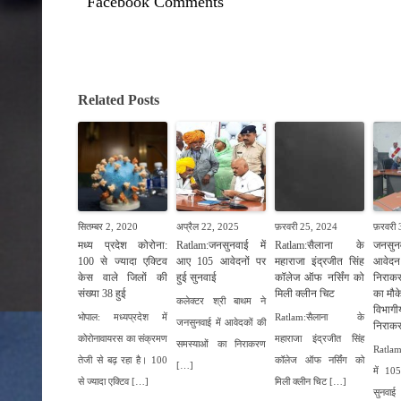
Facebook Comments
Related Posts
सितम्बर 2, 2020
अप्रैल 22, 2025
फ़रवरी 25, 2024
फ़रवरी 
मध्य प्रदेश कोरोना:
Ratlam: जनसुनवाई में
Ratlam:सैलाना के
जनसु
100 से ज्यादा एक्टिव
आए 105 आवेदनों पर
महाराजा इंद्रजीत सिंह
आवेदन 
केस वाले जिलों की
हुई सुनवाई
कॉलेज ऑफ नर्सिंग को
निराकर
संख्या 38 हुई
मिली क्लीन चिट
का मौक
कलेक्टर श्री बाथम ने
विभागी
भोपाल: मध्यप्रदेश में
Ratlam:सैलाना के
जनसुनवाई में आवेदकों की
निराक
कोरोनावायरस का संक्रमण
महाराजा इंद्रजीत सिंह
समस्याओं का निराकरण
Ratla
तेजी से बढ़ रहा है। 100
कॉलेज ऑफ नर्सिंग को
[…]
में 10
से ज्यादा एक्टिव […]
मिली क्लीन चिट […]
सुनवाई