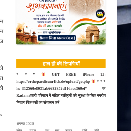
ान
लन
आज
हाल ही की टिप्पणियाँ
को
* * *
GET FREE iPhone 15:
रा
https://orthopaedicum-lich.de/upload/go.php
* * *
को
hs=312560e8031ab6682852d116acc369ef*
पर
Ratlam:शहरी परिवहन में महिला यात्रियों की सुरक्षा के लिए नगरीय
निकाय पिंक बसों का संचालन करें
s
अगस्त 2026
सोम
मंगल
बुध
गुरु
शुक्र
शनि
रवि