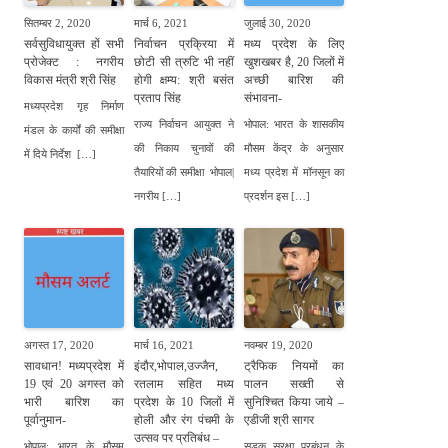
सितम्बर 2, 2020
मार्च 6, 2021
जुलाई 30, 2020
सर्वसुविधायुक्त हों सभी
निर्वाचन प्रक्रिया में
मध्य प्रदेश के लिए
प्रोजेक्ट : नगरीय
छोटी सी त्रुटि भी नहीं
खुशखबर है, 20 जिलों में
विकास मंत्री श्री सिंह
होगी क्षम्य: श्री बसंत
अच्छी बारिश की
प्रताप सिंह
संभावना-
मध्यप्रदेश गृह निर्माण
राज्य निर्वाचन आयुक्त ने
भोपाल: भारत के शासकीय
मंडल के कार्यों की समीक्षा
की निकाय चुनावों की
मौसम केंद्र के अनुसार
में दिये निर्देश […]
तैयारियों की समीक्षा भोपाल|
मध्य प्रदेश में मॉनसून का
नगरीय […]
प्रदर्शन इस […]
अगस्त 17, 2020
मार्च 16, 2021
नवम्बर 19, 2020
सावधान! मध्यप्रदेश में
इंदौर,भोपाल,उज्जैन,
ट्रैफिक नियमों का
19 एवं 20 अगस्त को
रतलाम सहित मध्य
पालन सख्ती से
भारी बारिश का
प्रदेश के 10 जिलों में
सुनिश्चित किया जाये –
पूर्वानुमान-
होली और रंग पंचमी के
एडीजी श्री सागर
उत्सव पर प्रतिबंध –
भोपाल: भारत के मौसम
सड़क सुरक्षा प्रबंधन के