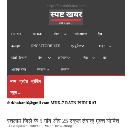
सामग्
http://Spashtkhabar.com
पर
जाएं
HOME
HOME
धर्म-समाज
देश
खेल
क्राइम
UNCATEGORIZED
एज्युकेशन
शहर
खेती किसानी
देश
देश
कर्मचारी
भिंड
अशोक नगर
रतलाम
रतलाम
मध्य प्रदेश ब्रेकिंग
न्यूज़ ...
pashtkhabar16@gmil.com MDX-7 RATN PURI RATLAM mo. 9425104324, 9826931916, सै
रतलाम जिले के 5 गांव और 25 स्कूल तंबाकू मुक्त घोषित
Last Updated: नवम्बर 13, 2025 " 10:37 अपराह्न"