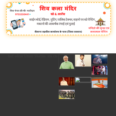
िस्ट्रेशन chief editor Uttam Sharma. mk choudhary Spasht.K@gmail.com . Spashtkh