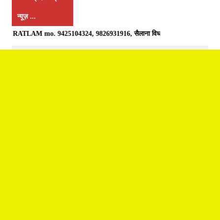
न्यूज़ ...
AM mo. 9425104324, 9826931916, सैलाना विधानसभा क्षेत्र में विज्ञापन हेतु संपर्