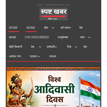
सामग्
http://Spashtkhabar.com
पर
जाएं
HOME
HOME
धर्म-समाज
देश
खेल
क्राइम
UNCATEGORIZED
एज्युकेशन
शहर
खेती किसानी
देश
देश
कर्मचारी
भिंड
अशोक नगर
रतलाम
रतलाम