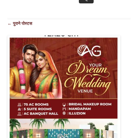
पोस्ट
←
पुराने पोस्टस
नेविगेशन