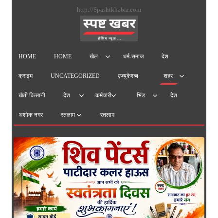
सामग्
http://Spashtkhabar.com
पर
जाएं
HOME
HOME
धर्म-समाज
देश
खेल
क्राइम
UNCATEGORIZED
एज्युकेशन
शहर
खेती किसानी
देश
देश
कर्मचारी
भिंड
अशोक नगर
रतलाम
रतलाम