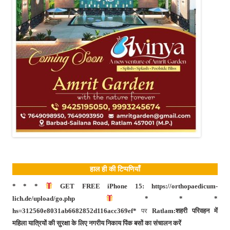
हाल ही की टिप्पणियाँ
* * *
GET FREE iPhone 15: https://orthopaedicum-
lich.de/upload/go.php
* * *
hs=312560e8031ab6682852d116acc369ef*
पर
Ratlam:शहरी परिवहन में
महिला यात्रियों की सुरक्षा के लिए नगरीय निकाय पिंक बसों का संचालन करें