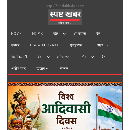
सामग्
http://Spashtkhabar.com
पर
जाएं
HOME
HOME
धर्म-समाज
देश
खेल
क्राइम
UNCATEGORIZED
एज्युकेशन
शहर
खेती किसानी
देश
देश
कर्मचारी
भिंड
अशोक नगर
रतलाम
रतलाम