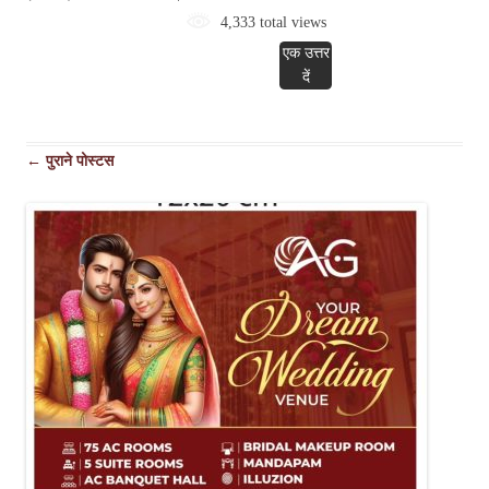
4,333 total views
एक उत्तर
दें
पोस्ट
←
पुराने पोस्टस
नेविगेशन