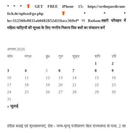
* * *
GET FREE iPhone 15: https://orthopaedicum-
lich.de/upload/go.php
* * *
hs=312560e8031ab6682852d116acc369ef*
पर
Ratlam:शहरी परिवहन में
महिला यात्रियों की सुरक्षा के लिए नगरीय निकाय पिंक बसों का संचालन करें
अगस्त 2026
सोम
मंगल
बुध
गुरु
शुक्र
शनि
रवि
1
2
3
4
5
6
7
8
9
10
11
12
13
14
15
16
17
18
19
20
21
22
23
24
25
26
27
28
29
30
31
« जुलाई
धाई एवं शुभकामनाएं, देश:- जन्म-मृत्यु पंजीकरण बिल राज्यसभा से पास, 2 साल की देरी