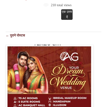
210 total views
एक उत्तर
दें
पोस्ट
←
पुराने पोस्टस
नेविगेशन