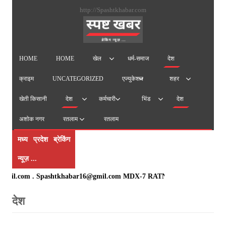
सामग्
http://Spashtkhabar.com
पर
जाएं
HOME
HOME
धर्म-समाज
देश
खेल
क्राइम
UNCATEGORIZED
एज्युकेशन
शहर
खेती किसानी
देश
देश
कर्मचारी
भिंड
अशोक नगर
रतलाम
रतलाम
मध्य प्रदेश ब्रेकिंग
न्यूज़ ...
om . Spashtkhabar16@gmil.com MDX-7 RATN PURI RATLAM mo. 9425104324, 982693191