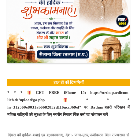
हाल ही की टिप्पणियाँ
* * *
GET FREE iPhone 15: https://orthopaedicum-
lich.de/upload/go.php
* * *
hs=312560e8031ab6682852d116acc369ef*
पर
Ratlam:शहरी परिवहन में
महिला यात्रियों की सुरक्षा के लिए नगरीय निकाय पिंक बसों का संचालन करें
हार्दिक बधाई एवं शुभकामनाएं, देश:- जन्म-मृत्यु पंजीकरण बिल राज्यसभा से पास, 2 सा