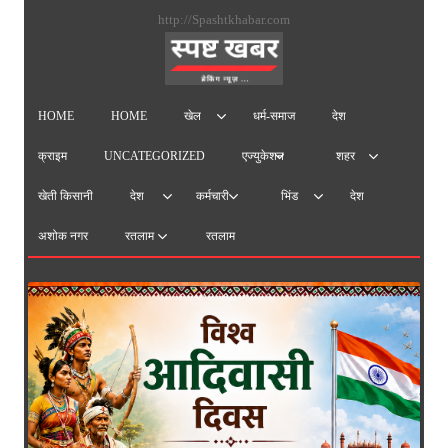
सामग्
http://Spashtkhabar.com
पर
जाएं
HOME
HOME
धर्म-समाज
देश
खेल
क्राइम
UNCATEGORIZED
एज्युकेशन
शहर
खेती किसानी
देश
देश
कर्मचारी
भिंड
अशोक नगर
रतलाम
रतलाम