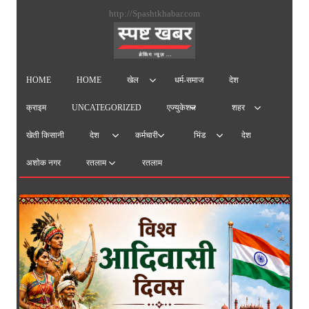
सामग्
http://Spashtkhabar.com
पर
जाएं
HOME
HOME
धर्म-समाज
देश
खेल
क्राइम
UNCATEGORIZED
एज्युकेशन
शहर
खेती किसानी
देश
देश
कर्मचारी
भिंड
अशोक नगर
रतलाम
रतलाम