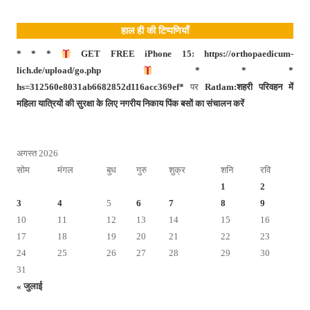
हाल ही की टिप्पणियाँ
* * *
GET FREE iPhone 15: https://orthopaedicum-
lich.de/upload/go.php
* * *
hs=312560e8031ab6682852d116acc369ef*
पर
Ratlam:शहरी परिवहन में
महिला यात्रियों की सुरक्षा के लिए नगरीय निकाय पिंक बसों का संचालन करें
अगस्त 2026
सोम
मंगल
बुध
गुरु
शुक्र
शनि
रवि
1
2
3
4
5
6
7
8
9
10
11
12
13
14
15
16
17
18
19
20
21
22
23
24
25
26
27
28
29
30
31
« जुलाई