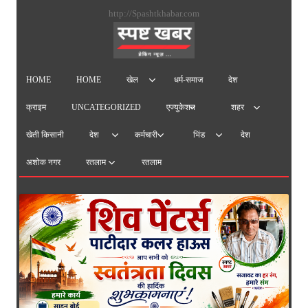
सामग्
http://Spashtkhabar.com
पर
जाएं
HOME
HOME
धर्म-समाज
देश
खेल
क्राइम
UNCATEGORIZED
एज्युकेशन
शहर
खेती किसानी
देश
देश
कर्मचारी
भिंड
अशोक नगर
रतलाम
रतलाम