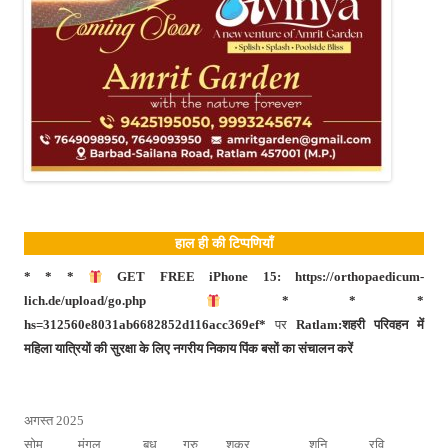
हाल ही की टिप्पणियाँ
* * *
GET FREE iPhone 15: https://orthopaedicum-
lich.de/upload/go.php
* * *
hs=312560e8031ab6682852d116acc369ef*
पर
Ratlam:शहरी परिवहन में
महिला यात्रियों की सुरक्षा के लिए नगरीय निकाय पिंक बसों का संचालन करें
अगस्त 2025
सोम
मंगल
बुध
गुरु
शुक्र
शनि
रवि