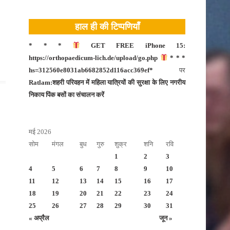
टीकमगढ़
हाल ही की टिप्पणियाँ
नीमच
दतिया
* * *
GET FREE iPhone 15:
https://orthopaedicum-lich.de/upload/go.php
* * *
नरसिंहपुर
hs=312560e8031ab6682852d116acc369ef*
पर
मंदसौर
Ratlam:शहरी परिवहन में महिला यात्रियों की सुरक्षा के लिए नगरीय
निकाय पिंक बसों का संचालन करें
दमोह
बड़वानी
मई 2026
बालाघाट
सोम
मंगल
बुध
गुरु
शुक्र
शनि
रवि
भोपाल
1
2
3
बुरहानपुर
4
5
6
7
8
9
10
11
12
13
14
15
16
17
उज्जैन
18
19
20
21
22
23
24
भोपाल
25
26
27
28
29
30
31
« अप्रैल
जून »
भोपाल