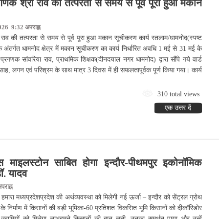
गणक श्री राव की तत्परता से समय से पूर्व पूरा हुआ मकान
026 9:32 अपराह्न
राव की तत्परता से समय से पूर्व पूरा हुआ मकान सूचीकरण कार्य रतलाम/धामनोद(स्पष्ट
 अंतर्गत धामनोद क्षेत्र में मकान सूचीकरण का कार्य निर्धारित अवधि 1 मई से 31 मई के
 प्रगणक सांवरिया राव, प्राथमिक शिक्षक(दीनदयाल नगर धामनोद) द्वारा सौंपे गये वार्ड
्साह, लगन एवं परिश्रम के साथ मात्र 3 दिवस में ही सफलतापूर्वक पूर्ण किया गया। कार्य
310 total views
एक उत्तर दें
 माइलस्टोन साबित होगा इन्दौर-पीथमपुर इकोनॉमिक
डॉ. यादव
राह्न
ा हमारा मध्यप्रदेशप्रदेश की अर्थव्यवस्था को मिलेगी नई ऊर्जा – इन्दौर को सेंट्रल ग्रोथ
े निर्माण में किसानों की बड़ी भूमिका-60 प्रतिशत विकसित भूमि किसानों को दीकॉरिडोर
उद्यमियों को मिलेगा लाभहमने किसानों की बात सुनी, उनका समर्थन पाया और उन्हें