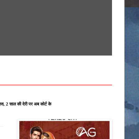
सामग्री
पर
जाएं
खेती किसानी
देश
कर्मचारी
क्राइम
अनूपपुर
उज्जैन
ास, 2 साल की देरी पर अब कोर्ट के आदेश से ही होगा रजिस्ट्रेशन chief editor Ut
खरगोन
राज्य
इंदौर
खंडवा
उमरिया
गुना