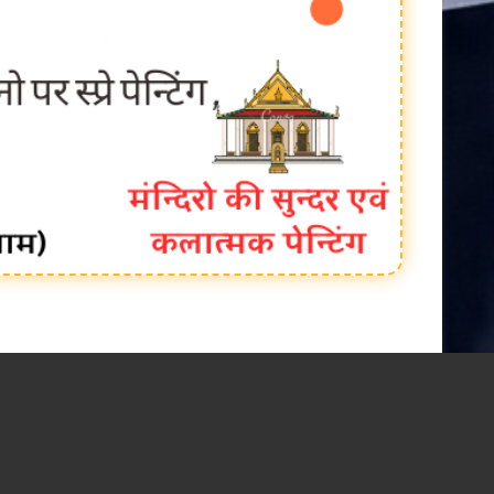
shtkhabar16@gmil.com MDX-7 RATN PURI RATLAM mo. 9425104324, 9826931916, सैलाना 