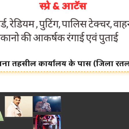
ा रजिस्ट्रेशन chief editor Uttam Sharma. mk choudhary Spasht.K@gmail.com . Spa