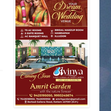
डिंडोरी
कटनी
देवास
मंडला
आगर
मुरैना
राजनीति
शहर
ग्वालियर
छतरपुर
जबलपुर
झाबुआ
छिंदवाड़ा
धार
पन्ना