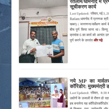
रतलाम/धामनोद में प्र
सूचीकरण कार्य
Last Updated: रविवार, मई 3, 2
Ratlam:धामनोद में प्रगणक श्री 
खबर)। जनगणना/सर्वेक्षण कार्य के
बीच पूर्ण किया जाना था। किन्तु
क्रमांक 6 का कार्य को अत्यंत उत
पूर्ण करने के उपरांत
और पढ़े
नये MP का मार्वलस
कॉरिडोर: मुख्यमंत्री 
Last Updated: रविवार, 8:38 अप
उद्योगों के उजालों से रौशन हो रह
हब बनायेगा यह कॉरिडोरकॉरिडोर क
से किसान, युवा, उद्योगपति और 