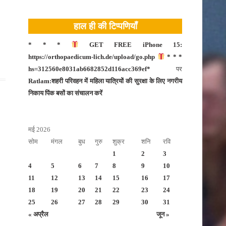
टीकमगढ़
हाल ही की टिप्पणियाँ
नीमच
दतिया
* * *
GET FREE iPhone 15:
https://orthopaedicum-lich.de/upload/go.php
* * *
नरसिंहपुर
hs=312560e8031ab6682852d116acc369ef*
पर
मंदसौर
Ratlam:शहरी परिवहन में महिला यात्रियों की सुरक्षा के लिए नगरीय
निकाय पिंक बसों का संचालन करें
दमोह
बड़वानी
मई 2026
बालाघाट
सोम
मंगल
बुध
गुरु
शुक्र
शनि
रवि
भोपाल
1
2
3
बुरहानपुर
4
5
6
7
8
9
10
11
12
13
14
15
16
17
उज्जैन
18
19
20
21
22
23
24
भोपाल
25
26
27
28
29
30
31
« अप्रैल
जून »
भोपाल