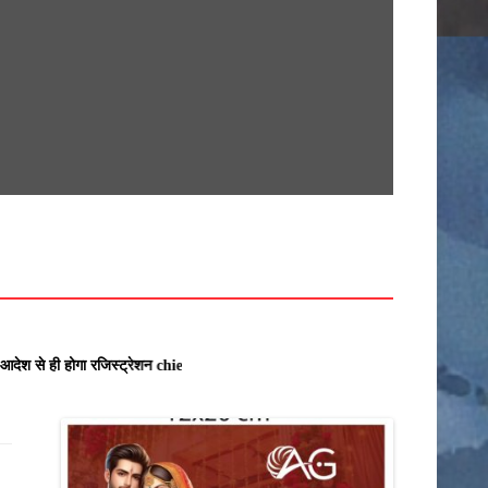
सामग्री
पर
जाएं
खेती किसानी
देश
कर्मचारी
क्राइम
अनूपपुर
उज्जैन
 के आदेश से ही होगा रजिस्ट्रेशन chief editor Uttam Sharma. mk choudhary Spas
खरगोन
राज्य
इंदौर
खंडवा
उमरिया
गुना