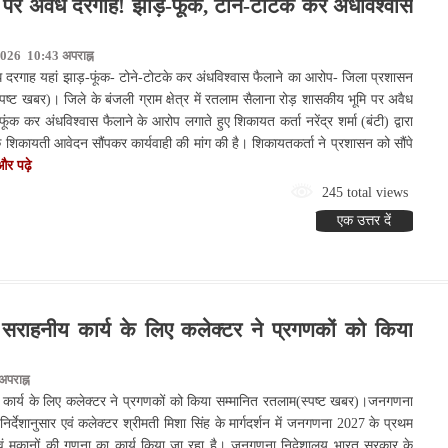
र अवैध दरगाह! झाड़-फूंक, टोने-टोटके कर अंधविश्वास
026 10:43 अपराह्न
दरगाह यहां झाड़-फूंक- टोने-टोटके कर अंधविश्वास फैलाने का आरोप- जिला प्रशासन
्पष्ट खबर)। जिले के बंजली ग्राम क्षेत्र में रतलाम सैलाना रोड़ शासकीय भूमि पर अवैध
ंक कर अंधविश्वास फैलाने के आरोप लगाते हुए शिकायत कर्ता नरेंद्र शर्मा (बंटी) द्वारा
िकायती आवेदन सौंपकर कार्यवाही की मांग की है। शिकायतकर्ता ने प्रशासन को सौंपे
और पढ़े
245 total views
एक उत्तर दें
 सराहनीय कार्य के लिए कलेक्टर ने प्रगणकों को किया
पराह्न
 कार्य के लिए कलेक्टर ने प्रगणकों को किया सम्मानित रतलाम(स्पष्ट खबर)।जनगणना
र्देशानुसार एवं कलेक्टर श्रीमती मिशा सिंह के मार्गदर्शन में जनगणना 2027 के प्रथम
ं मकानों की गणना का कार्य किया जा रहा है। जनगणना निदेशालय भारत सरकार के