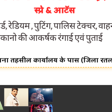
am Sharma. mk choudhary Spasht.K@gmail.com . Spashtkhabar16@gmil.com MDX-7 RAT