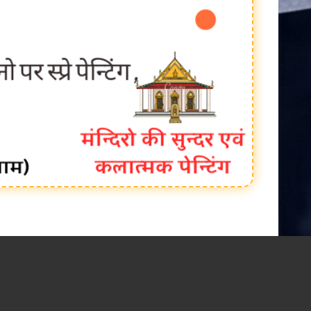
N PURI RATLAM mo. 9425104324, 9826931916, सैलाना विधानसभा क्षेत्र में विज्ञापन 