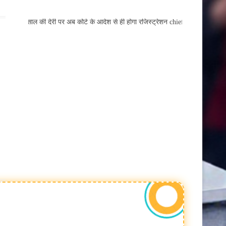
खेती किसानी
े पास, 2 साल की देरी पर अब कोर्ट के आदेश से ही होगा रजिस्ट्रेशन chief editor U
बैतूल