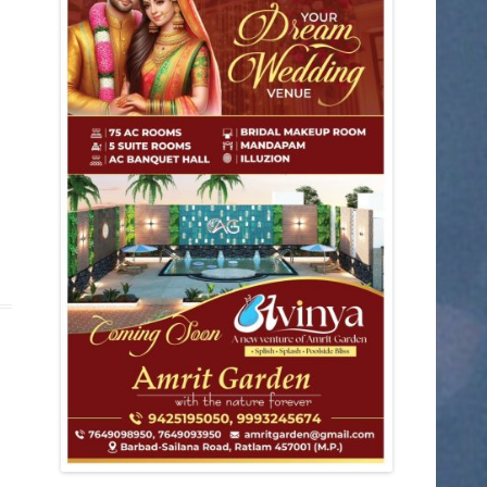
डिंडोरी
कटनी
देवास
मंडला
आगर
मुरैना
राजनीति
शहर
ग्वालियर
छतरपुर
जबलपुर
झाबुआ
छिंदवाड़ा
धार
पन्ना