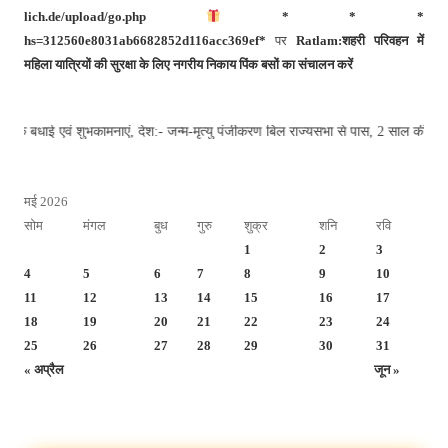
lich.de/upload/go.php
* * *
hs=312560e8031ab6682852d116acc369ef*
पर
Ratlam:शहरी परिवहन में
महिला यात्रियों की सुरक्षा के लिए नगरीय निकाय पिंक बसों का संचालन करें
 बधाई एवं शुभकामनाएं, देश:- जन्म-मृत्यु पंजीकरण बिल राज्यसभा से पास, 2 साल की द
मई 2026
सोम
मंगल
बुध
गुरु
शुक्र
शनि
रवि
1
2
3
4
5
6
7
8
9
10
11
12
13
14
15
16
17
18
19
20
21
22
23
24
25
26
27
28
29
30
31
« अप्रैल
जून »