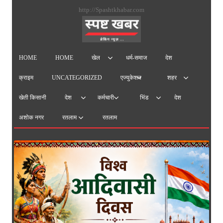
सामग्
http://Spashtkhabar.com
पर
जाएं
HOME
HOME
धर्म-समाज
देश
खेल
क्राइम
UNCATEGORIZED
एज्युकेशन
शहर
खेती किसानी
देश
देश
कर्मचारी
भिंड
अशोक नगर
रतलाम
रतलाम