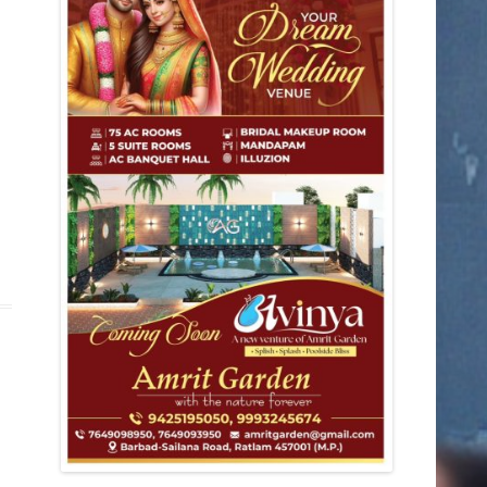
डिंडोरी
कटनी
देवास
मंडला
आगर
मुरैना
राजनीति
शहर
ग्वालियर
छतरपुर
जबलपुर
झाबुआ
छिंदवाड़ा
धार
पन्ना