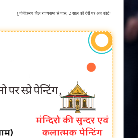
खेती किसानी
्म-मृत्यु पंजीकरण बिल राज्यसभा से पास, 2 साल की देरी पर अब कोर्ट के आदेश से ही
बैतूल