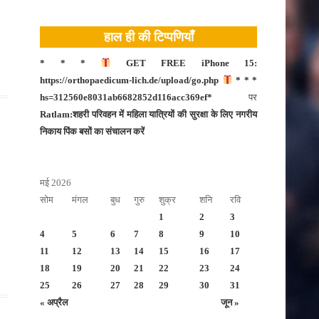
टीकमगढ़
हाल ही की टिप्पणियाँ
नीमच
दतिया
* * *
GET FREE iPhone 15:
https://orthopaedicum-lich.de/upload/go.php
* * *
नरसिंहपुर
hs=312560e8031ab6682852d116acc369ef*
पर
मंदसौर
Ratlam:शहरी परिवहन में महिला यात्रियों की सुरक्षा के लिए नगरीय
निकाय पिंक बसों का संचालन करें
दमोह
बड़वानी
मई 2026
बालाघाट
सोम
मंगल
बुध
गुरु
शुक्र
शनि
रवि
भोपाल
1
2
3
बुरहानपुर
4
5
6
7
8
9
10
11
12
13
14
15
16
17
उज्जैन
18
19
20
21
22
23
24
भोपाल
25
26
27
28
29
30
31
« अप्रैल
जून »
भोपाल