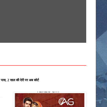
सामग्री
पर
जाएं
खेती किसानी
देश
कर्मचारी
क्राइम
अनूपपुर
उज्जैन
े पास, 2 साल की देरी पर अब कोर्ट के आदेश से ही होगा रजिस्ट्रेशन chief editor 
खरगोन
राज्य
इंदौर
खंडवा
उमरिया
गुना