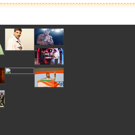
होगा रजिस्ट्रेशन chief editor Uttam Sharma. mk choudhary Spasht.K@gmail.com . S