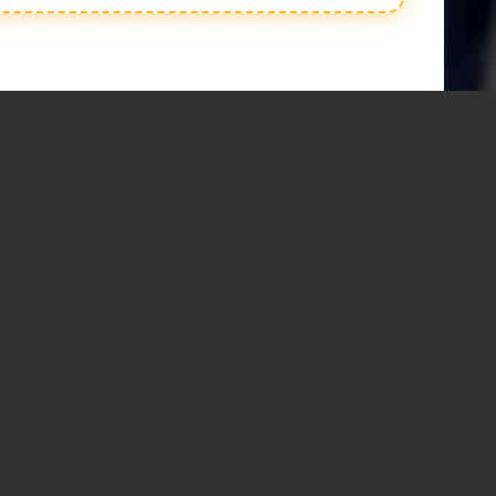
pashtkhabar16@gmil.com MDX-7 RATN PURI RATLAM mo. 9425104324, 9826931916, सैला