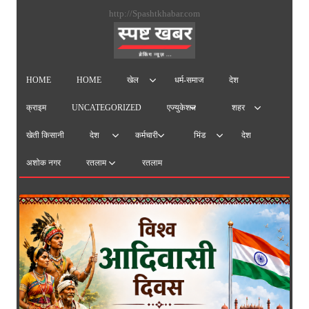
सामग्
http://Spashtkhabar.com
पर
जाएं
HOME
HOME
धर्म-समाज
देश
खेल
क्राइम
UNCATEGORIZED
एज्युकेशन
शहर
खेती किसानी
देश
देश
कर्मचारी
भिंड
अशोक नगर
रतलाम
रतलाम