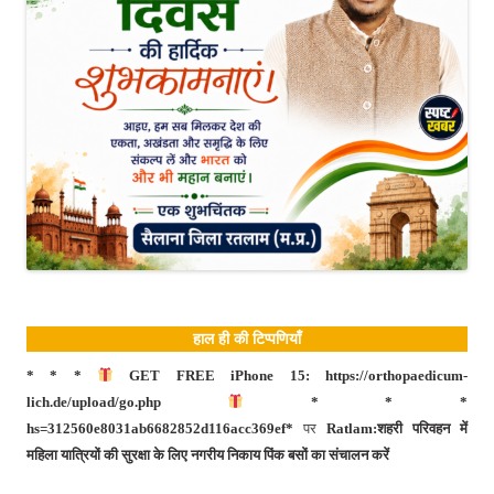
हाल ही की टिप्पणियाँ
* * *
GET FREE iPhone 15: https://orthopaedicum-
lich.de/upload/go.php
* * *
hs=312560e8031ab6682852d116acc369ef*
पर
Ratlam:शहरी परिवहन में
महिला यात्रियों की सुरक्षा के लिए नगरीय निकाय पिंक बसों का संचालन करें