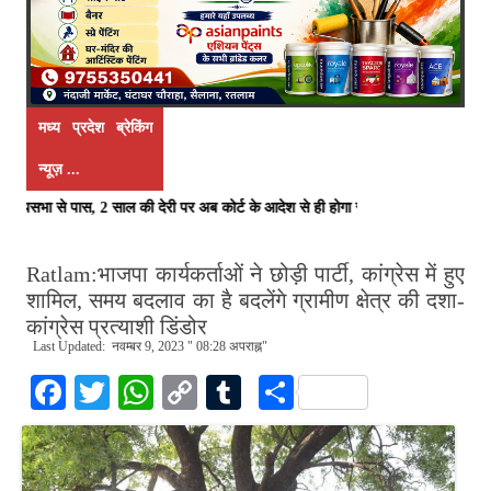
मध्य प्रदेश ब्रेकिंग
न्यूज़ ...
ज्यसभा से पास, 2 साल की देरी पर अब कोर्ट के आदेश से ही होगा रजिस्ट्रेशन chief
Ratlam:भाजपा कार्यकर्ताओं ने छोड़ी पार्टी, कांग्रेस में हुए
शामिल, समय बदलाव का है बदलेंगे ग्रामीण क्षेत्र की दशा-
कांग्रेस प्रत्याशी डिंडोर
Last Updated: नवम्बर 9, 2023 " 08:28 अपराह्न"
Fa
T
W
C
T
S
ce
wi
ha
op
u
ha
bo
tte
ts
y
m
re