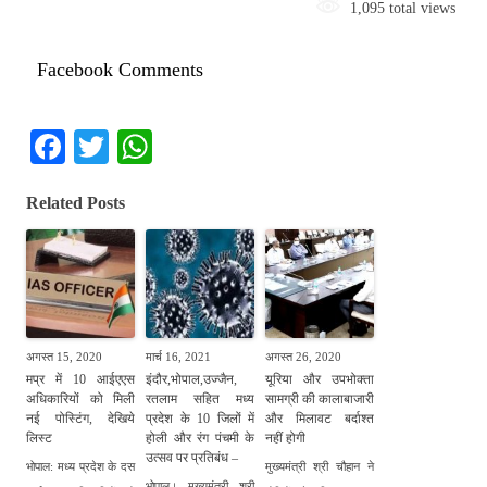
1,095 total views
Facebook Comments
Fa
T
W
ce
wi
ha
Related Posts
bo
tte
ts
ok
r
A
pp
अगस्त 15, 2020
मार्च 16, 2021
अगस्त 26, 2020
मप्र में 10 आईएएस
इंदौर,भोपाल,उज्जैन,
यूरिया और उपभोक्ता
अधिकारियों को मिली
रतलाम सहित मध्य
सामग्री की कालाबाजारी
नई पोस्टिंग, देखिये
प्रदेश के 10 जिलों में
और मिलावट बर्दाश्त
लिस्ट
होली और रंग पंचमी के
नहीं होगी
उत्सव पर प्रतिबंध –
भोपाल: मध्य प्रदेश के दस
मुख्यमंत्री श्री चौहान ने
भोपाल। मुख्यमंत्री श्री