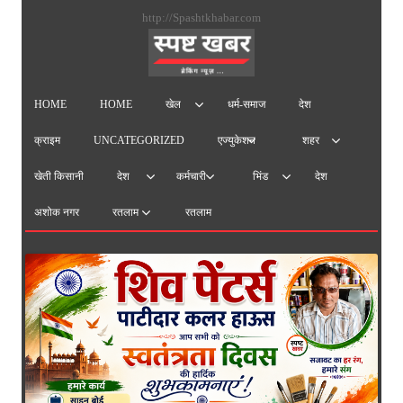
सामग्
http://Spashtkhabar.com
पर
जाएं
HOME
HOME
धर्म-समाज
देश
खेल
क्राइम
UNCATEGORIZED
एज्युकेशन
शहर
खेती किसानी
देश
देश
कर्मचारी
भिंड
अशोक नगर
रतलाम
रतलाम