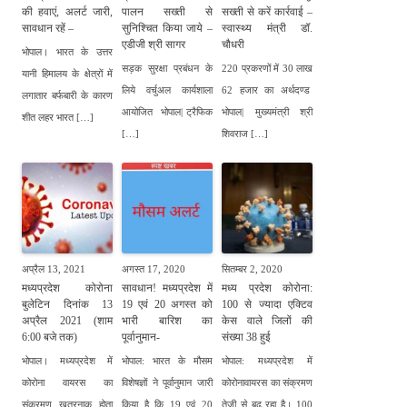
की हवाएं, अलर्ट जारी,
पालन सख्ती से
सख्ती से करें कार्रवाई –
सावधान रहें –
सुनिश्चित किया जाये –
स्वास्थ्य मंत्री डॉ.
एडीजी श्री सागर
चौधरी
भोपाल। भारत के उत्तर
सड़क सुरक्षा प्रबंधन के
220 प्रकरणों में 30 लाख
यानी हिमालय के क्षेत्रों में
लिये वर्चुअल कार्यशाला
62 हजार का अर्थदण्ड
लगातार बर्फबारी के कारण
आयोजित भोपाल| ट्रैफिक
भोपाल| मुख्यमंत्री श्री
शीत लहर भारत […]
[…]
शिवराज […]
अप्रैल 13, 2021
अगस्त 17, 2020
सितम्बर 2, 2020
मध्यप्रदेश कोरोना
सावधान! मध्यप्रदेश में
मध्य प्रदेश कोरोना:
बुलेटिन दिनांक 13
19 एवं 20 अगस्त को
100 से ज्यादा एक्टिव
अप्रैल 2021 (शाम
भारी बारिश का
केस वाले जिलों की
6:00 बजे तक)
पूर्वानुमान-
संख्या 38 हुई
भोपाल। मध्यप्रदेश में
भोपाल: भारत के मौसम
भोपाल: मध्यप्रदेश में
कोरोना वायरस का
विशेषज्ञों ने पूर्वानुमान जारी
कोरोनावायरस का संक्रमण
संक्रमण खतरनाक होता
किया है कि 19 एवं 20
तेजी से बढ़ रहा है। 100