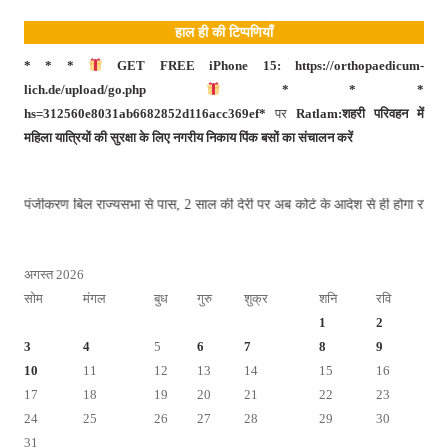
हाल ही की टिप्पणियाँ
* * *
GET FREE iPhone 15: https://orthopaedicum-
lich.de/upload/go.php
* * *
hs=312560e8031ab6682852d116acc369ef*
पर
Ratlam:शहरी परिवहन में
महिला यात्रियों की सुरक्षा के लिए नगरीय निकाय पिंक बसों का संचालन करें
यु पंजीकरण बिल राज्यसभा से पास, 2 साल की देरी पर अब कोर्ट के आदेश से ही होगा रजि
अगस्त 2026
सोम
मंगल
बुध
गुरु
शुक्र
शनि
रवि
1
2
3
4
5
6
7
8
9
10
11
12
13
14
15
16
17
18
19
20
21
22
23
24
25
26
27
28
29
30
31