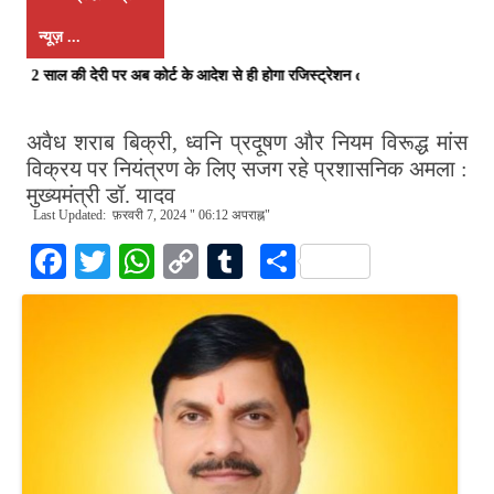
न्यूज़ ...
 पास, 2 साल की देरी पर अब कोर्ट के आदेश से ही होगा रजिस्ट्रेशन chief editor Ut
अवैध शराब बिक्री, ध्वनि प्रदूषण और नियम विरूद्ध मांस
विक्रय पर नियंत्रण के लिए सजग रहे प्रशासनिक अमला :
मुख्यमंत्री डॉ. यादव
Last Updated: फ़रवरी 7, 2024 " 06:12 अपराह्न"
Fa
T
W
C
T
S
ce
wi
ha
op
u
ha
bo
tte
ts
y
m
re
ok
r
A
Li
bl
pp
nk
r