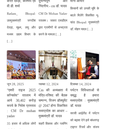
करते देवड़ा, काश्‍यप एवं
दुर्भाग्यपूर्ण और
माना आभार
वी.डी. शर्मा
निंदनीय:- cm डॉ. यादव
किसानों को उनकी भूमि के
Ratlam_ Bhopal:
CM Dr Mohan Yadav
बदले मिलेंगे विकसित भू-
उपमुख्‍यमंत्री जगदीश
रतलाम। जावरा एसडीएम
खंड Bhopal: मुख्यमंत्री
देवड़ा, सूक्ष्‍म, लघु और
द्वारा ग्रामीणों से अभद्रता
डॉ. मोहन यादव […]
मध्‍यम उद्यम विभाग के
करने के मामला […]
[…]
जून 28, 2025
नवम्बर 12, 2024
दिसम्बर 14, 2024
“एमपी राइज 2025
Cm की अध्यक्षता में
पर्यटन विविधताओं से
कॉन्क्लेव“ रतलाम में
मंत्रि-परिषद की बैठक
समृद्ध है हमारा
आये 30,402 करोड़
सम्पन्न, विजन डॉक्यूमेंट
मध्यप्रदेश : मुख्यमंत्री
रूपये के निवेश प्रस्ताव
@ 2047 होगा विकसित
डॉ. यादव
: CM Dr mohan
मध्यप्रदेश का आधार –
सरसी आईलैंड में पर्यटन
yadav
मुख्यमंत्री डॉ. यादव
को बढ़ावा देने इसे बांधवगढ़
35 हजार से अधिक लोगों
शहरी विकास और प्लानिंग
टाइगर रिजर्व और संजय