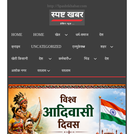
सामग्
http://Spashtkhabar.com
पर
जाएं
HOME
HOME
धर्म-समाज
देश
खेल
क्राइम
UNCATEGORIZED
एज्युकेशन
शहर
खेती किसानी
देश
देश
कर्मचारी
भिंड
अशोक नगर
रतलाम
रतलाम