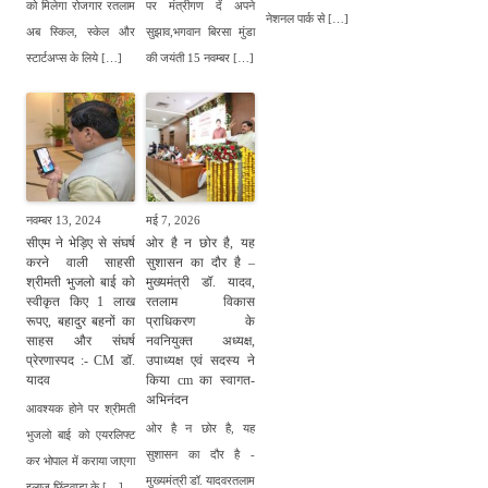
को मिलेगा रोजगार रतलाम
पर मंत्रीगण दें अपने
नेशनल पार्क से […]
अब स्किल, स्केल और
सुझाव,भगवान बिरसा मुंडा
स्टार्टअप्स के लिये […]
की जयंती 15 नवम्बर […]
नवम्बर 13, 2024
मई 7, 2026
सीएम ने भेड़िए से संघर्ष
ओर है न छोर है, यह
करने वाली साहसी
सुशासन का दौर है –
श्रीमती भुजलो बाई को
मुख्यमंत्री डॉ. यादव,
स्वीकृत किए 1 लाख
रतलाम विकास
रूपए, बहादुर बहनों का
प्राधिकरण के
साहस और संघर्ष
नवनियुक्त अध्यक्ष,
प्रेरणास्पद :- CM डॉ.
उपाध्यक्ष एवं सदस्य ने
यादव
किया cm का स्वागत-
अभिनंदन
आवश्यक होने पर श्रीमती
ओर है न छोर है, यह
भुजलो बाई को एयरलिफ्ट
सुशासन का दौर है -
कर भोपाल में कराया जाएगा
मुख्यमंत्री डॉ. यादवरतलाम
इलाज,छिंदवाड़ा के […]