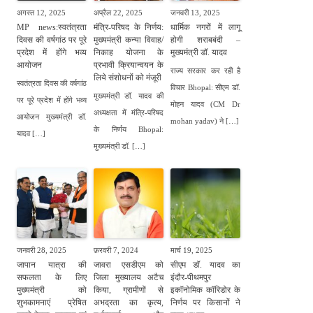
अगस्त 12, 2025
अप्रैल 22, 2025
जनवरी 13, 2025
MP news:स्वतंत्रता
मंत्रि-परिषद के निर्णय:
धार्मिक नगरों में लागू
दिवस की वर्षगांठ पर पूरे
मुख्यमंत्री कन्या विवाह/
होगी शराबबंदी –
प्रदेश में होंगे भव्य
निकाह योजना के
मुख्यमंत्री डॉ. यादव
आयोजन
प्रभावी क्रियान्वयन के
राज्य सरकार कर रही है
लिये संशोधनों को मंजूरी
स्वतंत्रता दिवस की वर्षगांठ
विचार Bhopal: सीएम डॉ.
मुख्यमंत्री डॉ. यादव की
पर पूरे प्रदेश में होंगे भव्य
मोहन यादव (CM Dr
अध्यक्षता में मंत्रि-परिषद
आयोजन मुख्यमंत्री डॉ.
mohan yadav) ने […]
के निर्णय Bhopal:
यादव […]
मुख्यमंत्री डॉ. […]
जनवरी 28, 2025
फ़रवरी 7, 2024
मार्च 19, 2025
जापान यात्रा की
जावरा एसडीएम को
सीएम डॉ. यादव का
सफलता के लिए
जिला मुख्यालय अटैच
इंदौर-पीथमपुर
मुख्‍यमंत्री को
किया, ग्रामीणों से
इकॉनोमिक कॉरिडोर के
शुभकामनाएं प्रेषित
अभद्रता का कृत्य,
निर्णय पर किसानों ने