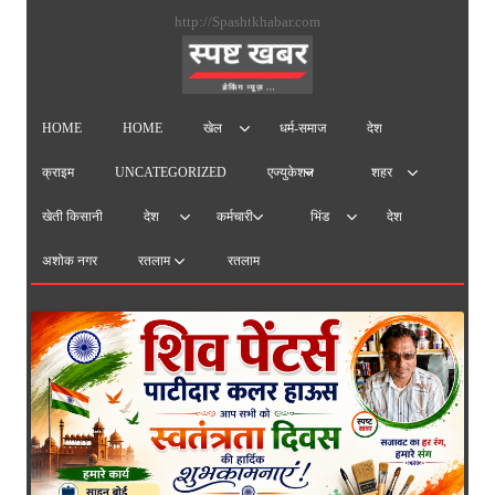
सामग्
http://Spashtkhabar.com
पर
जाएं
HOME
HOME
धर्म-समाज
देश
खेल
क्राइम
UNCATEGORIZED
एज्युकेशन
शहर
खेती किसानी
देश
देश
कर्मचारी
भिंड
अशोक नगर
रतलाम
रतलाम