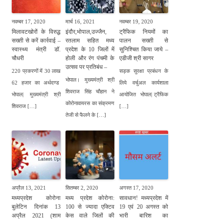
नवम्बर 17, 2020
मार्च 16, 2021
नवम्बर 19, 2020
मिलावटखोरों के विरुद्ध
इंदौर,भोपाल,उज्जैन,
ट्रैफिक नियमों का
सख्ती से करें कार्रवाई –
रतलाम सहित मध्य
पालन सख्ती से
स्वास्थ्य मंत्री डॉ.
प्रदेश के 10 जिलों में
सुनिश्चित किया जाये –
चौधरी
होली और रंग पंचमी के
एडीजी श्री सागर
उत्सव पर प्रतिबंध –
220 प्रकरणों में 30 लाख
सड़क सुरक्षा प्रबंधन के
भोपाल। मुख्यमंत्री श्री
62 हजार का अर्थदण्ड
लिये वर्चुअल कार्यशाला
शिवराज सिंह चौहान ने
भोपाल| मुख्यमंत्री श्री
आयोजित भोपाल| ट्रैफिक
कोरोनावायरस का संक्रमण
शिवराज […]
[…]
तेजी से फैलने के […]
अप्रैल 13, 2021
सितम्बर 2, 2020
अगस्त 17, 2020
मध्यप्रदेश कोरोना
मध्य प्रदेश कोरोना:
सावधान! मध्यप्रदेश में
बुलेटिन दिनांक 13
100 से ज्यादा एक्टिव
19 एवं 20 अगस्त को
अप्रैल 2021 (शाम
केस वाले जिलों की
भारी बारिश का