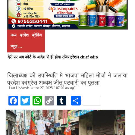
मध्य प्रदेश ब्रेकिंग
न्यूज़ ...
की देरी पर अब कोर्ट के आदेश से ही होगा रजिस्ट्रेशन chief editor Uttam Sharma
जिलाध्यक्ष की उपस्थिति मे भाजपा महिला मोर्चा ने जलाया
प्रदेश कांग्रेस अध्यक्ष जीतू पटवारी का पुतला
Last Updated: अगस्त 27, 2025 " 07:20 अपराह्न"
Fa
T
W
C
T
S
ce
wi
ha
op
u
ha
bo
tte
ts
y
m
re
ok
r
A
Li
bl