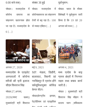
6:00 बजे तक)
संख्या 38 हुई
पूर्वानुमान-
भोपाल। मध्यप्रदेश में
भोपाल: मध्यप्रदेश में
भोपाल: भारत के मौसम
कोरोना वायरस का
कोरोनावायरस का संक्रमण
विशेषज्ञों ने पूर्वानुमान जारी
संक्रमण खतरनाक होता
तेजी से बढ़ रहा है। 100
किया है कि 19 एवं 20
जा रहा है। मध्यप्रदेश के
से ज्यादा एक्टिव […]
अगस्त को मध्य […]
6 […]
अगस्त 27, 2020
मई 9, 2021
अगस्त 4, 2021
मध्यप्रदेश के प्राइवेट
MP: मंडला, डिंडौरी,
मध्य प्रदेश के बाढ़
अस्पतालों में कोरोना
बालाघाट, सिवनी एवं
ग्रस्त क्षेत्रों में निरन्तर
मरीजों की फ्री इलाज:
नरसिंहपुर में प्रारंभ होंगे
राहत तथा बचाव कार्य
सीएम शिवराज सिंह
सर्वसुविधायुक्त कोविड
जारी है।
केयर सेंटर-
भोपाल:27,अगस्त,
भोपाल | मुख्यमंत्री श्री
भोपाल|केन्द्रीय इस्पात,
2020(स्पष्ट खबर)|
शिवराज सिंह चौहान ने
पेट्रोलियम एवं प्राकृतिक
मुख्यमंत्री श्री शिवराज
वल्लभ भवन ,सचिवालय