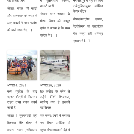
रेड अलर्ट जारी
में मूसलाधार बरसेंगे,
नरसिंहपुर में प्रारंभ होंगे
अलर्ट जारी
सर्वसुविधायुक्त कोविड
भोपाल: बंगाल की खाड़ी
केयर सेंटर-
भोपाल: भारत सरकार के
और राजस्थान की तरफ से
भोपाल|केन्द्रीय इस्पात,
मौसम विभाग की नागपुर
आए बादलों ने मध्य प्रदेश
पेट्रोलियम एवं प्राकृतिक
ब्रांच ने बताया है कि मध्य
को चारों तरफ से […]
गैस मंत्री श्री धर्मेन्द्र
प्रदेश के […]
प्रधान ने […]
अगस्त 4, 2021
अगस्त 26, 2020
मध्य प्रदेश के बाढ़
60 करोड़ के प्लेन से
ग्रस्त क्षेत्रों में निरन्तर
उड़ेंगे CM शिवराज,
राहत तथा बचाव कार्य
जानिए क्या है इसकी
जारी है।
खासियत
भोपाल | मुख्यमंत्री श्री
एक नज़र: एमपी में सरकार
शिवराज सिंह चौहान ने
नया विमान अमेरिका से
वल्लभ भवन ,सचिवालय
पहुंचा भोपालसरकारी बेड़े में