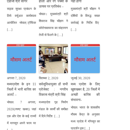
एडीजी श्री सागर
होली और रंग पंचमी के
नहीं होगी
उत्सव पर प्रतिबंध –
सड़क सुरक्षा प्रबंधन के
मुख्यमंत्री श्री चौहान ने
भोपाल। मुख्यमंत्री श्री
लिये वर्चुअल कार्यशाला
दोषियों के विरुद्ध सख्त
शिवराज सिंह चौहान ने
आयोजित भोपाल| ट्रैफिक
कार्रवाई के निर्देश दिए
कोरोनावायरस का संक्रमण
[…]
[…]
तेजी से फैलने के […]
अगस्त 7, 2020
सितम्बर 2, 2020
जुलाई 30, 2020
मध्यप्रदेश के इन 11
सर्वसुविधायुक्त हों सभी
मध्य प्रदेश के लिए
जिलों में भारी बारिश का
प्रोजेक्ट : नगरीय
खुशखबर है, 20 जिलों में
अलर्ट –
विकास मंत्री श्री सिंह
अच्छी बारिश की
संभावना-
भोपाल: 7 अगस्त,
मध्यप्रदेश गृह निर्माण
भोपाल: भारत के शासकीय
2020(स्पष्ट खबर)| जहां
मंडल के कार्यों की समीक्षा
मौसम केंद्र के अनुसार
एक और देश के कई राज्यों
में दिये निर्देश […]
मध्य प्रदेश में मॉनसून का
में मानसून अपने चरम पर
प्रदर्शन इस […]