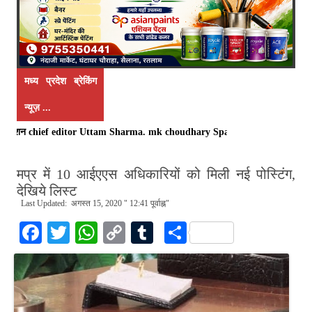
मध्य प्रदेश ब्रेकिंग
न्यूज़ ...
ा रजिस्ट्रेशन chief editor Uttam Sharma. mk choudhary Spasht.K@gmail.com . Sp
मप्र में 10 आईएएस अधिकारियों को मिली नई पोस्टिंग,
देखिये लिस्ट
Last Updated: अगस्त 15, 2020 " 12:41 पूर्वाह्न"
Fa
T
W
C
T
S
ce
wi
ha
op
u
ha
bo
tte
ts
y
m
re
ok
r
A
Li
bl