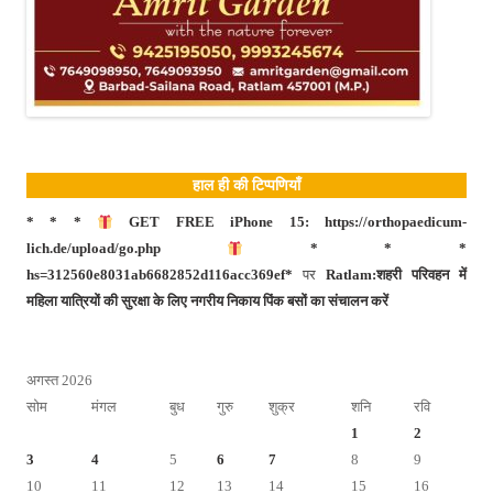
हाल ही की टिप्पणियाँ
* * *
GET FREE iPhone 15: https://orthopaedicum-
lich.de/upload/go.php
* * *
hs=312560e8031ab6682852d116acc369ef*
पर
Ratlam:शहरी परिवहन में
महिला यात्रियों की सुरक्षा के लिए नगरीय निकाय पिंक बसों का संचालन करें
अगस्त 2026
सोम
मंगल
बुध
गुरु
शुक्र
शनि
रवि
1
2
3
4
5
6
7
8
9
10
11
12
13
14
15
16