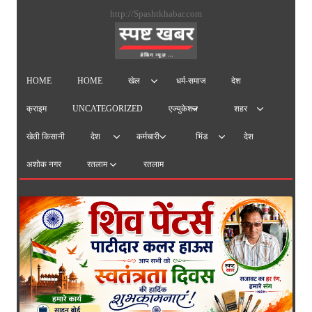
सामग्
http://Spashtkhabar.com
पर
जाएं
HOME
HOME
धर्म-समाज
देश
खेल
क्राइम
UNCATEGORIZED
एज्युकेशन
शहर
खेती किसानी
देश
देश
कर्मचारी
भिंड
अशोक नगर
रतलाम
रतलाम